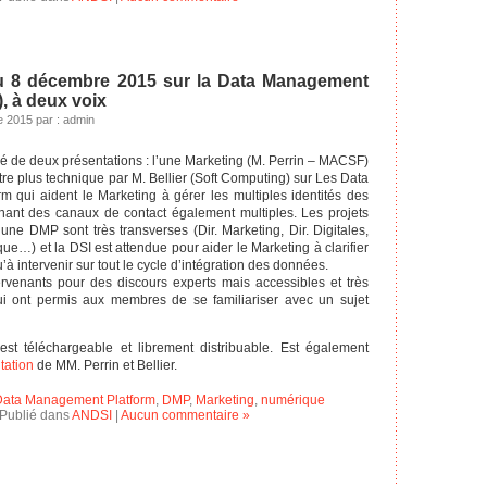
u 8 décembre 2015 sur la Data Management
, à deux voix
 2015 par : admin
é de deux présentations : l’une Marketing (M. Perrin – MACSF)
utre plus technique par M. Bellier (Soft Computing) sur Les Data
 qui aident le Marketing à gérer les multiples identités des
enant des canaux de contact également multiples. Les projets
une DMP sont très transverses (Dir. Marketing, Dir. Digitales,
ique…) et la DSI est attendue pour aider le Marketing à clarifier
’à intervenir sur tout le cycle d’intégration des données.
rvenants pour des discours experts mais accessibles et très
i ont permis aux membres de se familiariser avec un sujet
st téléchargeable et librement distribuable. Est également
tation
de MM. Perrin et Bellier.
ata Management Platform
,
DMP
,
Marketing
,
numérique
Publié dans
ANDSI
|
Aucun commentaire »