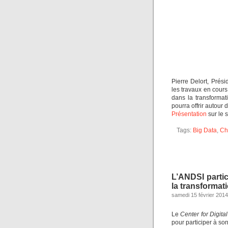
Pierre Delort, Prés
les travaux en cours
dans la transformat
pourra offrir autour
Présentation
sur le 
Tags:
Big Data
,
Chi
L’ANDSI partici
la transformat
samedi 15 février 2014
Le
Center for Digita
pour participer à so