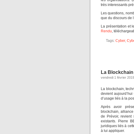
les organisations. 
très interessants pr
Les questions, nombr
que du discours de l’
La présentation et 
Rendu
, téléchargeab
Tags:
Cyber
,
Cybe
La Blockchain
vendredi 1 février 201
La blockchain, techn
devient aujourd’hui 
d’usage liés à la pos
Après avoir prése
blockchain, allianc
de Prévoir, revient 
existants. Pierre 
juridiques liés à ce
à lui appliquer.