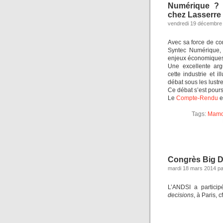
Numérique ? 
chez Lasserre
vendredi 19 décembre 
Avec sa force de c
Syntec Numérique, 
enjeux économiques
Une excellente arg
cette industrie et 
débat sous les lustr
Ce débat s’est pours
Le
Compte-Rendu
e
Tags:
Mamo
Congrès Big Dat
mardi 18 mars 2014 pa
L’ANDSI a partici
decisions
, à Paris, c