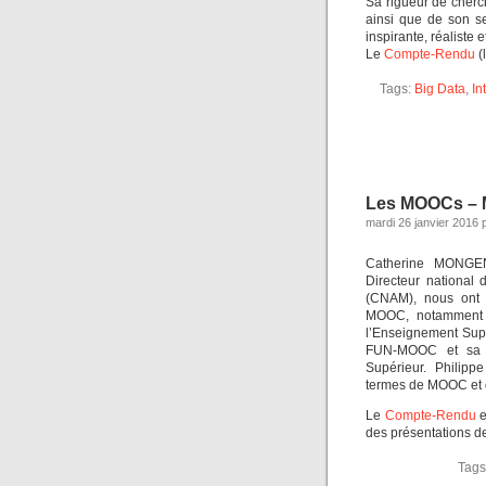
Sa rigueur de cherc
ainsi que de son se
inspirante, réaliste 
Le
Compte-Rendu
(
Tags:
Big Data
,
In
Les MOOCs – 
mardi 26 janvier 2016 
Catherine MONGEN
Directeur national
(CNAM), nous ont p
MOOC, notamment ce
l’Enseignement Sup
FUN-MOOC et sa p
Supérieur. Philip
termes de MOOC et 
Le
Compte-Rendu
e
des présentations de
Tags