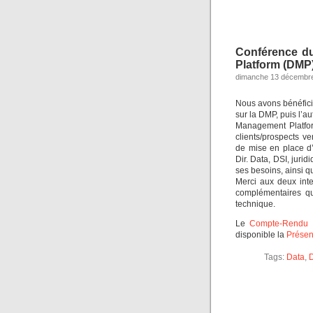
Conférence d
Platform (DMP)
dimanche 13 décembre
Nous avons bénéfici
sur la DMP, puis l’a
Management Platform
clients/prospects v
de mise en place d’
Dir. Data, DSI, jurid
ses besoins, ainsi qu
Merci aux deux inte
complémentaires qu
technique.
Le
Compte-Rendu
e
disponible la
Présen
Tags:
Data
,
D