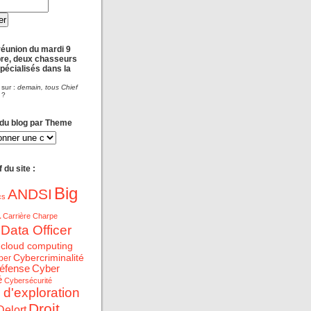
réunion du mardi 9
re, deux chasseurs
spécialisés dans la
 sur :
demain, tous Chief
?
 du blog par Theme
 du site :
Big
ANDSI
cs
a
Carrière
Charpe
 Data Officer
cloud computing
Cybercriminalité
ber
éfense
Cyber
é
Cybersécurité
 d'exploration
Droit
Delort