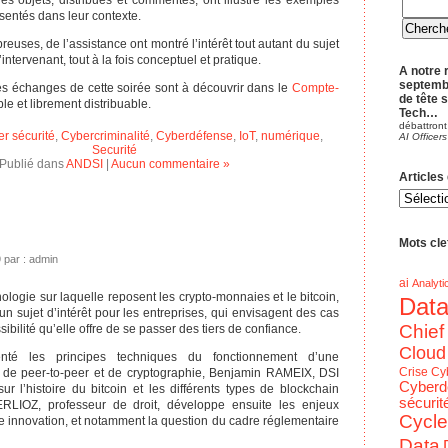
Des objets, distribués et commentés, ont illustré les exemples
ésentés dans leur contexte.
euses, de l’assistance ont montré l’intérêt tout autant du sujet
intervenant, tout à la fois conceptuel et pratique.
A notre 
septemb
les échanges de cette soirée sont à découvrir dans le
Compte-
de tête 
le et librement distribuable.
Tech…
débattront
r sécurité
,
Cybercriminalité
,
Cyberdéfense
,
IoT
,
numérique
,
AI Officers
Securité
Publié dans
ANDSI
|
Aucun commentaire »
Articles
Articles
du
blog
par
Theme
Mots clef
9 par : admin
ai
Analyti
ologie sur laquelle reposent les crypto-monnaies et le bitcoin,
Dat
un sujet d’intérêt pour les entreprises, qui envisagent des cas
Chief
sibilité qu’elle offre de se passer des tiers de confiance.
Cloud
nté les principes techniques du fonctionnement d’une
Crise
Cy
e de peer-to-peer et de cryptographie, Benjamin RAMEIX, DSI
Cyberd
sur l’histoire du bitcoin et les différents types de blockchain
sécurit
BERLIOZ, professeur de droit, développe ensuite les enjeux
Cycle
tte innovation, et notamment la question du cadre réglementaire
Data