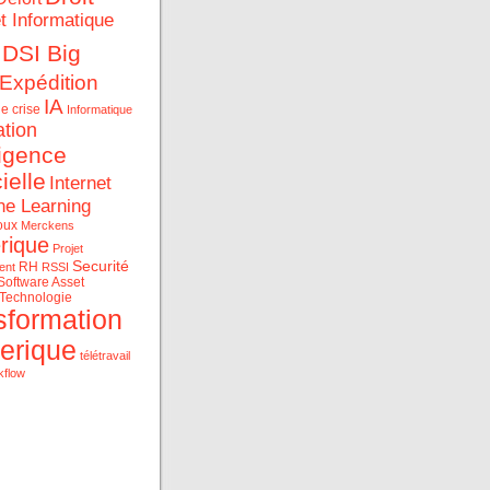
et Informatique
DSI Big
Expédition
IA
e crise
Informatique
ation
ligence
cielle
Internet
ne Learning
oux
Merckens
rique
Projet
Securité
RH
ent
RSSI
Software Asset
Technologie
sformation
erique
télétravail
kflow
ue et les data au service
rise