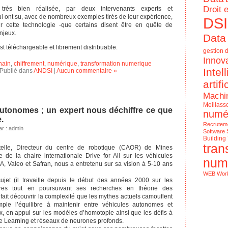
Droit 
très bien réalisée, par deux intervenants experts et
i ont su, avec de nombreux exemples tirés de leur expérience,
DSI
ir cette technologie -que certains disent être en quête de
njeux.
Data
st téléchargeable et librement distribuable.
gestion d
Innov
hain
,
chiffrement
,
numérique
,
transformation numerique
Intel
Publié dans
ANDSI
|
Aucun commentaire »
artifi
Machi
Meillass
autonomes ; un expert nous déchiffre ce que
numé
.
Recrutem
ar : admin
Software
Building
tran
elle, Directeur du centre de robotique (CAOR) de Mines
re de la chaire internationale Drive for All sur les véhicules
num
 Valeo et Safran, nous a entretenu sur sa vision à 5-10 ans
WEB
Wor
ujet (il travaille depuis le début des années 2000 sur les
Le Numériq
ires tout en poursuivant ses recherches en théorie des
de l'entrep
 fait découvrir la complexité que les mythes actuels camouflent
ple l’équilibre à maintenir entre véhicules autonomes et
ux, en appui sur les modèles d’homotopie ainsi que les défis à
 Learning et réseaux de neurones profonds.