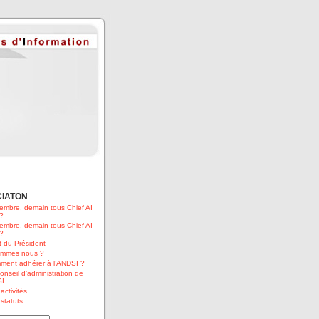
CIATON
embre, demain tous Chief AI
 ?
embre, demain tous Chief AI
 ?
 du Président
ommes nous ?
ment adhérer à l’ANDSI ?
onseil d’administration de
I.
activités
statuts