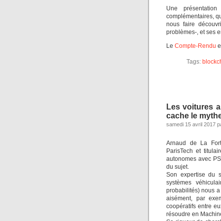
Une présentation 
complémentaires, qu
nous faire découvr
problèmes-, et ses e
Le
Compte-Rendu
e
Tags:
blockc
Les voitures 
cache le mythe
samedi 15 avril 2017 p
Arnaud de La Fort
ParisTech et titulai
autonomes avec PSA,
du sujet.
Son expertise du s
systèmes véhicula
probabilités) nous a
aisément, par exem
coopératifs entre e
résoudre en Machine