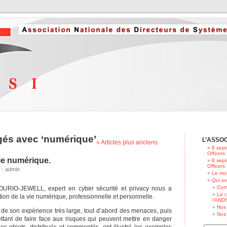
ggés avec ‘numérique’
L’ASSO
« Articles plus anciens
8 sept
Officers
ie numérique.
8 sept
Officers
r : admin
Le mot
Qui s
Com
OURIO-JEWELL, expert en cyber sécurité et privacy nous a
Le c
tion de la vie numérique, professionnelle et personnelle.
l’ANDS
Nos 
ter de son expérience très large, tout d’abord des menaces, puis
Nos 
ttant de faire face aux risques qui peuvent mettre en danger