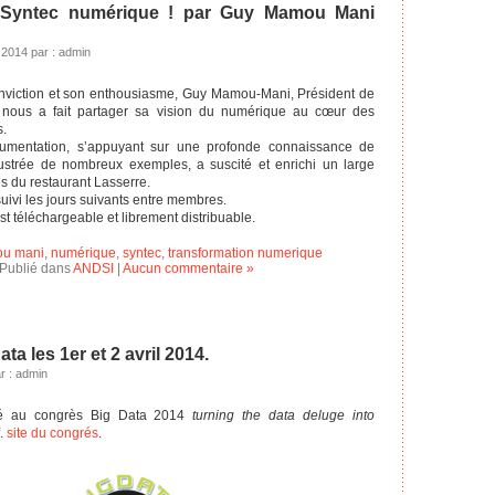
Syntec numérique ! par Guy Mamou Mani
2014 par : admin
onviction et son enthousiasme, Guy Mamou-Mani, Président de
nous a fait partager sa vision du numérique au cœur des
.
umentation, s’appuyant sur une profonde connaissance de
illustrée de nombreux exemples, a suscité et enrichi un large
es du restaurant Lasserre.
uivi les jours suivants entre membres.
st téléchargeable et librement distribuable.
u mani
,
numérique
,
syntec
,
transformation numerique
Publié dans
ANDSI
|
Aucun commentaire »
a les 1er et 2 avril 2014.
r : admin
pé au congrès Big Data 2014
turning the data deluge into
f.
site du congrés
.