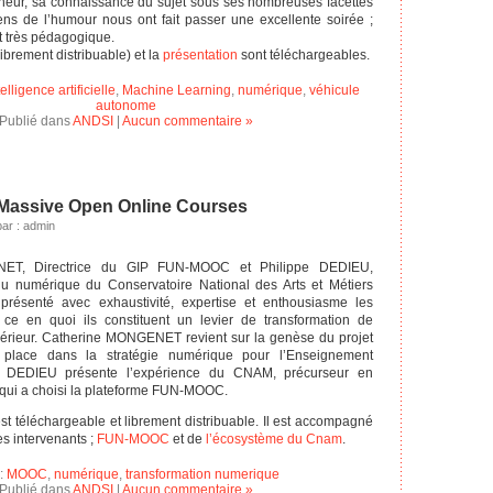
heur, sa connaissance du sujet sous ses nombreuses facettes
ns de l’humour nous ont fait passer une excellente soirée ;
et très pédagogique.
librement distribuable) et la
présentation
sont téléchargeables.
telligence artificielle
,
Machine Learning
,
numérique
,
véhicule
autonome
Publié dans
ANDSI
|
Aucun commentaire »
Massive Open Online Courses
par : admin
ET, Directrice du GIP FUN-MOOC et Philippe DEDIEU,
 du numérique du Conservatoire National des Arts et Métiers
résenté avec exhaustivité, expertise et enthousiasme les
 en quoi ils constituent un levier de transformation de
érieur. Catherine MONGENET revient sur la genèse du projet
lace dans la stratégie numérique pour l’Enseignement
pe DEDIEU présente l’expérience du CNAM, précurseur en
qui a choisi la plateforme FUN-MOOC.
st téléchargeable et librement distribuable. Il est accompagné
s intervenants ;
FUN-MOOC
et de
l’écosystème du Cnam
.
:
MOOC
,
numérique
,
transformation numerique
Publié dans
ANDSI
|
Aucun commentaire »