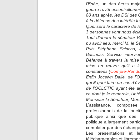
l’Epée
, un des écrits ma
guerre revêt essentiellemen
80 ans après, les DSI des 
à la défense des intérêts f
Quel sera le caractère de 
3 personnes vont nous écla
Tout d’abord le sénateur B
pu avoir lieu, merci M. le S
Puis Stéphane Sciacco, 
Business Service intervi
Défense à travers la mise
mise en œuvre qu’il a lu
constatées (
Compte-Rend
Enfin Jocelyn Dalle, de l
qui & quoi faire en cas d’
de l’OCLCTIC ayant été app
ce dont je le remercie, l’int
Monsieur le Sénateur, Merc
L’assistance, composé
professionnels de la fonct
publique ainsi que des
politique a largement parti
compléter par des échange
Les présentations et l
téléchargeables et libremen