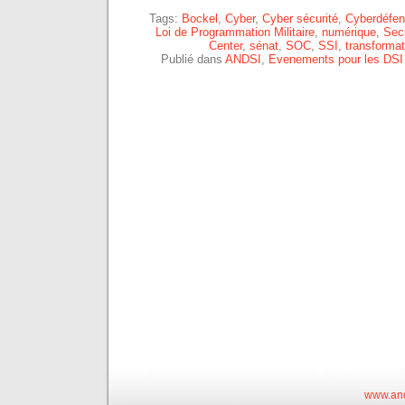
Tags:
Bockel
,
Cyber
,
Cyber sécurité
,
Cyberdéfe
Loi de Programmation Militaire
,
numérique
,
Secu
Center
,
sénat
,
SOC
,
SSI
,
transforma
Publié dans
ANDSI
,
Evenements pour les DSI
www.and