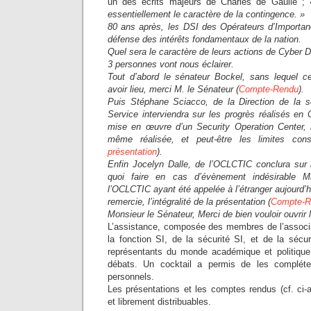
un des écrits majeurs de Charles de Gaulle ;
essentiellement le caractère de la contingence. »
80 ans après, les DSI des Opérateurs d’Importanc
défense des intérêts fondamentaux de la nation.
Quel sera le caractère de leurs actions de Cyber 
3 personnes vont nous éclairer.
Tout d’abord le sénateur Bockel, sans lequel ce
avoir lieu, merci M. le Sénateur (
Compte-Rendu
).
Puis Stéphane Sciacco, de la Direction de la s
Service interviendra sur les progrès réalisés en
mise en œuvre d’un Security Operation Center, 
même réalisée, et peut-être les limites cons
présentation
).
Enfin Jocelyn Dalle, de l’OCLCTIC conclura sur
quoi faire en cas d’évènement indésirable 
l’OCLCTIC ayant été appelée à l’étranger aujourd’hui
remercie, l’intégralité de la présentation (
Compte-R
Monsieur le Sénateur, Merci de bien vouloir ouvrir
L’assistance, composée des membres de l’associa
la fonction SI, de la sécurité SI, et de la sécu
représentants du monde académique et politique
débats. Un cocktail a permis de les complét
personnels.
Les présentations et les comptes rendus (cf. ci-
et librement distribuables.