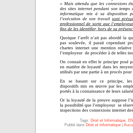
«
Mais attendu que les connexions éta
des sites internet pendant son temps d
informatique mis à sa disposition 
l’exécution de son travail
sont présu
professionnel de sorte que l’employeu
fins de les identifier, hors de sa présen
Quoique l’arrêt n’ait pas abordé la que
pas soulevée, il parait cependant pr
chartes internet une mention relative
l’employeur
de procéder à de telles in
On connait en effet le principe posé p
en matière de loyauté dans les moyen
utilisés par une partie à un procès pour 
En se basant sur ce principe, les 
dispositifs mis en œuvre par les empl
portés à la connaissance de leurs salari
Or la loyauté de la preuve suppose l’i
la possibilité que l’employeur
se réser
inspections des connexions internet des 
Tags:
Droit et Informatique
,
DS
Publié dans
Droit et Informatique
|
Aucu