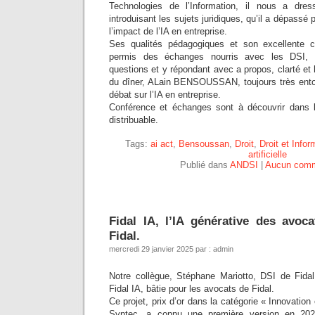
Technologies de l’Information, il nous a dre
introduisant les sujets juridiques, qu’il a dépassé 
l’impact de l’IA en entreprise.
Ses qualités pédagogiques et son excellente 
permis des échanges nourris avec les DSI, 
questions et y répondant avec a propos, clarté et h
du dîner, ALain BENSOUSSAN, toujours très entour
débat sur l’IA en entreprise.
Conférence et échanges sont à découvrir dans
distribuable.
Tags:
ai act
,
Bensoussan
,
Droit
,
Droit et Infor
artificielle
Publié dans
ANDSI
|
Aucun comm
Fidal IA, l’IA générative des avoc
Fidal.
mercredi 29 janvier 2025 par : admin
Notre collègue, Stéphane Mariotto, DSI de Fida
Fidal IA, bâtie pour les avocats de Fidal.
Ce projet, prix d’or dans la catégorie « Innovation
Syntec, a connu une première version en 20