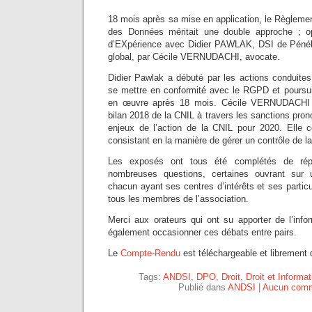
18 mois après sa mise en application, le Règlemen
des Données méritait une double approche ; op
d’EXpérience avec Didier PAWLAK, DSI de Pénélo
global, par Cécile VERNUDACHI, avocate.
Didier Pawlak a débuté par les actions conduites
se mettre en conformité avec le RGPD et poursuiv
en œuvre après 18 mois. Cécile VERNUDACHI 
bilan 2018 de la CNIL à travers les sanctions pron
enjeux de l’action de la CNIL pour 2020. Elle 
consistant en la manière de gérer un contrôle de l
Les exposés ont tous été complétés de rép
nombreuses questions, certaines ouvrant sur
chacun ayant ses centres d’intérêts et ses particul
tous les membres de l’association.
Merci aux orateurs qui ont su apporter de l’info
également occasionner ces débats entre pairs.
Le
Compte-Rendu
est téléchargeable et librement d
Tags:
ANDSI
,
DPO
,
Droit
,
Droit et Informa
Publié dans
ANDSI
|
Aucun comm