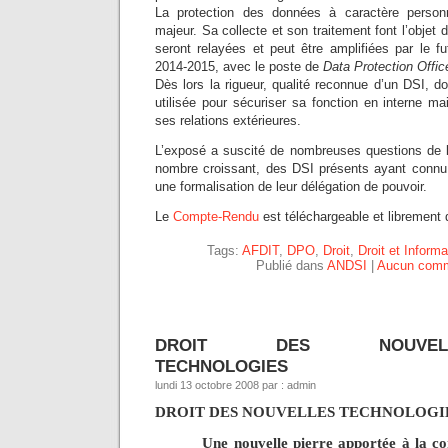
La protection des données à caractère person
majeur. Sa collecte et son traitement font l’objet d
seront relayées et peut être amplifiées par le f
2014-2015, avec le poste de
Data Protection Offic
Dès lors la rigueur, qualité reconnue d’un DSI, doi
utilisée pour sécuriser sa fonction en interne m
ses relations extérieures.
L’exposé a suscité de nombreuses questions de l
nombre croissant, des DSI présents ayant connu, 
une formalisation de leur délégation de pouvoir.
Le
Compte-Rendu
est téléchargeable et librement d
Tags:
AFDIT
,
DPO
,
Droit
,
Droit et Informa
Publié dans
ANDSI
|
Aucun comm
DROIT DES NOUVELL
TECHNOLOGIES
lundi 13 octobre 2008 par : admin
DROIT DES NOUVELLES TECHNOLOGI
Une nouvelle pierre apportée à la con