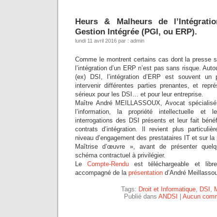
Heurs & Malheurs de l’Intégrati
Gestion Intégrée (PGI, ou ERP).
lundi 11 avril 2016 par : admin
Comme le montrent certains cas dont la presse spé
l’intégration d’un ERP n’est pas sans risque. Auto
(ex) DSI, l’intégration d’ERP est souvent un p
intervenir différentes parties prenantes, et rep
sérieux pour les DSI… et pour leur entreprise.
Maître André MEILLASSOUX, Avocat spécialisé 
l’information, la propriété intellectuelle et
interrogations des DSI présents et leur fait béné
contrats d’intégration. Il revient plus particul
niveau d’engagement des prestataires IT et sur la
Maîtrise d’œuvre », avant de présenter quelq
schéma contractuel à privilégier.
Le
Compte-Rendu
est téléchargeable et libre
accompagné de la
présentation
d’André Meillasso
Tags:
Droit et Informatique
,
DSI
,
M
Publié dans
ANDSI
|
Aucun comm