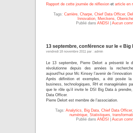
Rapport de cette journée de réflexion
et
article en
Tags:
Carrière
,
Charpe
,
Chief Data Officer
,
Del
Innovation
,
Merckens
,
Obenich
Publié dans
ANDSI
|
Aucun comm
13 septembre, conférence sur le « Big 
vendredi 18 novembre 2011 par : admin
Le 13 septembre, Pierre Delort a présenté le d
révolutionne depuis des années la recherch
aujourd’hui pour Mc Kinsey l’avenir de l’innovation 
Après définition et exemples, a été posée la
business, technologiques, RH et managériales par
que le rôle qu’il invite le DSI Big Data à prendre
Data Officer.
Pierre Delort est membre de l’association.
Tags:
Analytics
,
Big Data
,
Chief Data Officer
numérique
,
Statistiques
,
transformat
Publié dans
ANDSI
|
Aucun comm