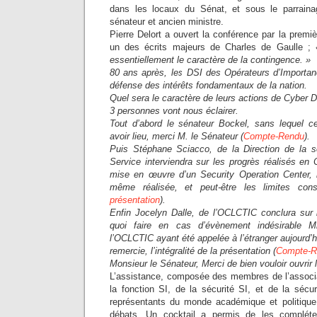
dans les locaux du Sénat, et sous le parrain
sénateur et ancien ministre.
Pierre Delort a ouvert la conférence par la prem
un des écrits majeurs de Charles de Gaulle ;
essentiellement le caractère de la contingence. »
80 ans après, les DSI des Opérateurs d’Importanc
défense des intérêts fondamentaux de la nation.
Quel sera le caractère de leurs actions de Cyber 
3 personnes vont nous éclairer.
Tout d’abord le sénateur Bockel, sans lequel ce
avoir lieu, merci M. le Sénateur (
Compte-Rendu
).
Puis Stéphane Sciacco, de la Direction de la s
Service interviendra sur les progrès réalisés en
mise en œuvre d’un Security Operation Center, 
même réalisée, et peut-être les limites cons
présentation
).
Enfin Jocelyn Dalle, de l’OCLCTIC conclura sur
quoi faire en cas d’évènement indésirable 
l’OCLCTIC ayant été appelée à l’étranger aujourd’hui
remercie, l’intégralité de la présentation (
Compte-R
Monsieur le Sénateur, Merci de bien vouloir ouvrir
L’assistance, composée des membres de l’associa
la fonction SI, de la sécurité SI, et de la sécu
représentants du monde académique et politique
débats. Un cocktail a permis de les complét