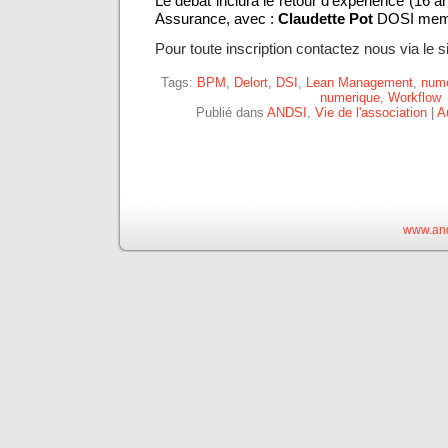
Le débat inclura le retour d’expérience (16
Assurance, avec :
Claudette Pot
DOSI mem
Pour toute inscription contactez nous via le s
Tags:
BPM
,
Delort
,
DSI
,
Lean Management
,
numé
numerique
,
Workflow
Publié dans
ANDSI
,
Vie de l'association
|
A
www.and