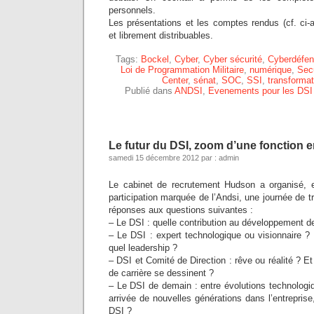
personnels.
Les présentations et les comptes rendus (cf. ci-
et librement distribuables.
Tags:
Bockel
,
Cyber
,
Cyber sécurité
,
Cyberdéfe
Loi de Programmation Militaire
,
numérique
,
Secu
Center
,
sénat
,
SOC
,
SSI
,
transforma
Publié dans
ANDSI
,
Evenements pour les DSI
Le futur du DSI, zoom d’une fonction
samedi 15 décembre 2012 par : admin
Le cabinet de recrutement Hudson a organisé, e
participation marquée de l’Andsi, une journée de tr
réponses aux questions suivantes :
– Le DSI : quelle contribution au développement de
– Le DSI : expert technologique ou visionnaire 
quel leadership ?
– DSI et Comité de Direction : rêve ou réalité ? Et
de carrière se dessinent ?
– Le DSI de demain : entre évolutions technologi
arrivée de nouvelles générations dans l’entrepris
DSI ?