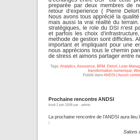
preparée par deux membres de no
retour d’experience ( Pierre Delort
Nous avons tous apprécié la qualit
mais aussi la vrai réalité du terrai
stratégiques, le role du DSI n’est p
et parfois les choix d’infrastructure
methode de gestion sont difficiles. A
important et impliquant pour une en
nous apprécions tous le chemin pa
de stress et aimons partager entre no
Tags:
Analytics
,
Assurance
,
BPM
,
Delort
,
Lean Mana
transformation numerique
,
Wor
Publié dans
ANDSI
|
Aucun comme
Prochaine rencontre ANDSI
lundi 2 juin 2008 par : admin
La prochaine rencontre de l’ANDSI aura lieu 
:
Salons 