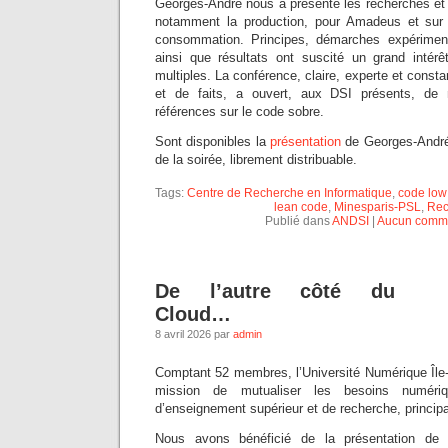
Georges-André nous a présenté les recherches et 
notamment la production, pour Amadeus et sur 
consommation. Principes, démarches expérimenta
ainsi que résultats ont suscité un grand intér
multiples. La conférence, claire, experte et const
et de faits, a ouvert, aux DSI présents, de 
références sur le code sobre.
Sont disponibles la
présentation
de Georges-André
de la soirée, librement distribuable.
Tags:
Centre de Recherche en Informatique
,
code low
lean code
,
Minesparis-PSL
,
Rec
Publié dans
ANDSI
|
Aucun comme
De l’autre côté du
Cloud…
8 avril 2026 par
admin
Comptant 52 membres, l’Université Numérique Île
mission de mutualiser les besoins numériq
d’enseignement supérieur et de recherche, princip
Nous avons bénéficié de la présentation de 