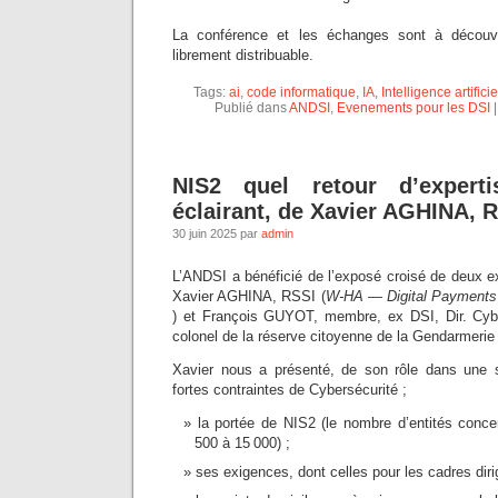
La conférence et les échanges sont à découv
librement distribuable.
Tags:
ai
,
code informatique
,
IA
,
Intelligence artificie
Publié dans
ANDSI
,
Evenements pour les DSI
NIS2 quel retour d’experti
éclairant, de Xavier AGHINA, 
30 juin 2025 par
admin
L’ANDSI a bénéficié de l’exposé croisé de deux e
Xavier AGHINA, RSSI (
W-HA — Digital Payments
) et François GUYOT, membre, ex DSI, Dir. Cybe
colonel de la réserve citoyenne de la Gendarmerie
Xavier nous a présenté, de son rôle dans une 
fortes contraintes de Cybersécurité ;
la portée de NIS2 (le nombre d’entités conc
500 à 15 000) ;
ses exigences, dont celles pour les cadres diri