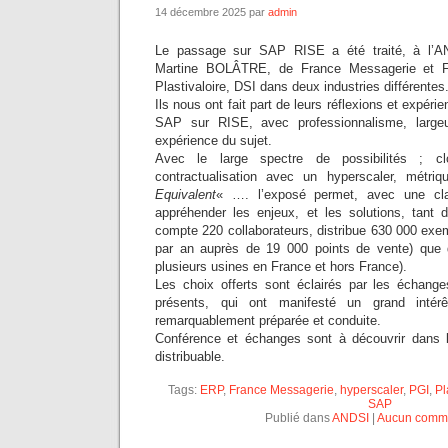
14 décembre 2025 par
admin
Le passage sur SAP RISE a été traité, à l’
Martine BOLÂTRE, de France Messagerie et 
Plastivaloire, DSI dans deux industries différentes
Ils nous ont fait part de leurs réflexions et expér
SAP sur RISE, avec professionnalisme, larg
expérience du sujet.
Avec le large spectre de possibilités ; cl
contractualisation avec un hyperscaler, métri
Equivalent
« …. l’exposé permet, avec une cla
appréhender les enjeux, et les solutions, tant
compte 220 collaborateurs, distribue 630 000 exem
par an auprès de 19 000 points de vente) que d
plusieurs usines en France et hors France).
Les choix offerts sont éclairés par les échan
présents, qui ont manifesté un grand intér
remarquablement préparée et conduite.
Conférence et échanges sont à découvrir dans
distribuable.
Tags:
ERP
,
France Messagerie
,
hyperscaler
,
PGI
,
Pl
SAP
Publié dans
ANDSI
|
Aucun comme