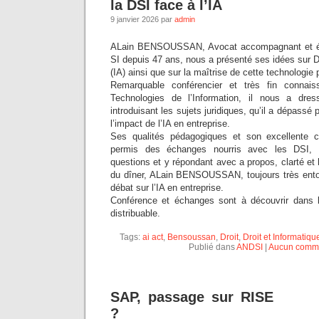
la DSI face à l’IA
9 janvier 2026 par
admin
ALain BENSOUSSAN, Avocat accompagnant et écl
SI depuis 47 ans, nous a présenté ses idées sur DSI 
(IA) ainsi que sur la maîtrise de cette technologie p
Remarquable conférencier et très fin connais
Technologies de l’Information, il nous a dre
introduisant les sujets juridiques, qu’il a dépassé 
l’impact de l’IA en entreprise.
Ses qualités pédagogiques et son excellente 
permis des échanges nourris avec les DSI, 
questions et y répondant avec a propos, clarté et h
du dîner, ALain BENSOUSSAN, toujours très entour
débat sur l’IA en entreprise.
Conférence et échanges sont à découvrir dans
distribuable.
Tags:
ai act
,
Bensoussan
,
Droit
,
Droit et Informatiqu
Publié dans
ANDSI
|
Aucun comme
SAP, passage sur RISE
?