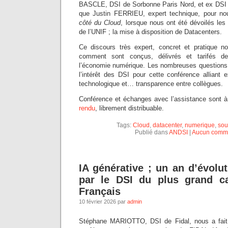
BASCLE, DSI de Sorbonne Paris Nord, et ex DSI 
que Justin FERRIEU, expert technique, pour nou
côté du Cloud
, lorsque nous ont été dévoilés les
de l’UNIF ; la mise à disposition de Datacenters.
Ce discours très expert, concret et pratique n
comment sont conçus, délivrés et tarifés d
l’économie numérique. Les nombreuses questions 
l’intérêt des DSI pour cette conférence alliant 
technologique et… transparence entre collègues.
Conférence et échanges avec l’assistance sont à
rendu
, librement distribuable.
Tags:
Cloud
,
datacenter
,
numerique
,
sou
Publié dans
ANDSI
|
Aucun comme
IA générative ; un an d’évolu
par le DSI du plus grand ca
Français
10 février 2026 par
admin
Stéphane MARIOTTO, DSI de Fidal, nous a fait l