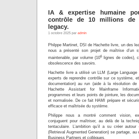
IA & expertise humaine pou
contrôle de 10 millions de
legacy.
1 octobre 2025 par
admin
Philppe Martinet, DSI de Hachette livre, un des le
nous a présenté son projet de maîtrise d’un 
6
maintenable, par volume (10
lignes de codes), c
obsolescence des savoirs.
Hachette livre a utilisé un LLM (Large Language
experts de reprendre contrôle sur ce système, et 
documentation) au run (aide à la résolution de
Hachette Assistant for Mainframe Informat
programmes et leurs points de jointure, les docu
et normalisée. De ce fait HAMI prépare et sécuri
efficace et maîtrisée du système.
Philippe nous a montré comment vision, ex
conjuguent pour maîtriser, au delà de la techni
tentaculaire. L’ambition qu’il a su créer auto
(Retrieval Augmented Generation) se partage, au 
Business Partners et collègues.