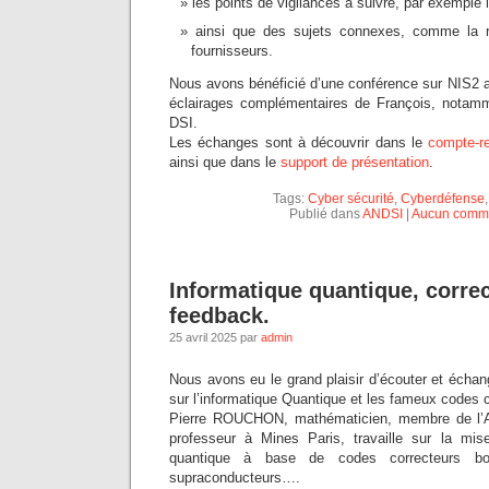
les points de vigilances à suivre, par exemple l
ainsi que des sujets connexes, comme la r
fournisseurs.
Nous avons bénéficié d’une conférence sur NIS2 a
éclairages complémentaires de François, notam
DSI.
Les échanges sont à découvrir dans le
compte-r
ainsi que dans le
support de présentation
.
Tags:
Cyber sécurité
,
Cyberdéfense
Publié dans
ANDSI
|
Aucun comme
Informatique quantique, correc
feedback.
25 avril 2025 par
admin
Nous avons eu le grand plaisir d’écouter et éc
sur l’informatique Quantique et les fameux codes 
Pierre ROUCHON, mathématicien, membre de l’
professeur à Mines Paris, travaille sur la mis
quantique à base de codes correcteurs bos
supraconducteurs….