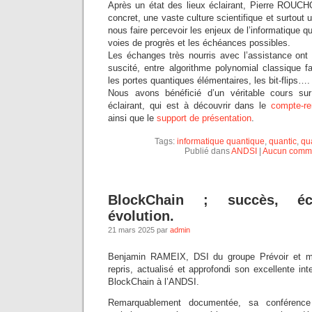
Après un état des lieux éclairant, Pierre ROUC
concret, une vaste culture scientifique et surtout
nous faire percevoir les enjeux de l’informatique qu
voies de progrès et les échéances possibles.
Les échanges très nourris avec l’assistance ont mo
suscité, entre algorithme polynomial classique f
les portes quantiques élémentaires, les bit-flips….
Nous avons bénéficié d’un véritable cours sur
éclairant, qui est à découvrir dans le
compte-r
ainsi que le
support de présentation
.
Tags:
informatique quantique
,
quantic
,
qu
Publié dans
ANDSI
|
Aucun comme
BlockChain ; succès, é
évolution.
21 mars 2025 par
admin
Benjamin RAMEIX, DSI du groupe Prévoir et me
repris, actualisé et approfondi son excellente int
BlockChain à l’ANDSI.
Remarquablement documentée, sa conférence