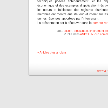
techniques posées antérieurement, et les d
économique et des exemples d’application très bie
les atouts et faiblesses des registres distrib
membres ont montré ensuite leur vif intérêt sur le
sur les réponses apportées par l’intervenant.
La présentation est à découvrir dans le
compte-re
Tags:
bitcoin
,
blockchain
,
chiffrement
,
re
Publié dans
ANDSI
|
Aucun comme
« Articles plus anciens
www.and