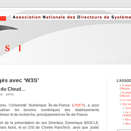
ggés avec ‘W3S’
L’ASSO
8 sept
té du Cloud…
Officers
8 sept
ar : admin
Officers
Le mot
Qui s
s, l’Université Numérique Île-de-France (
UNIF.fr
), a pour
Com
aliser les besoins numériques des établissements
Le c
rieur et de recherche, principalement en Île-de-France.
l’ANDS
Nos 
ié de la présentation de son Directeur, Dominique BASCLE,
Nos 
ris Nord, et ex DSI de Chimie ParisTech, ainsi que Justin