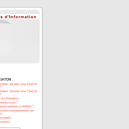
CIATON
embre, demain tous Chief AI
 ?
embre, demain tous Chief AI
 ?
 du Président
ommes nous ?
ment adhérer à l’ANDSI ?
onseil d’administration de
I.
activités
statuts