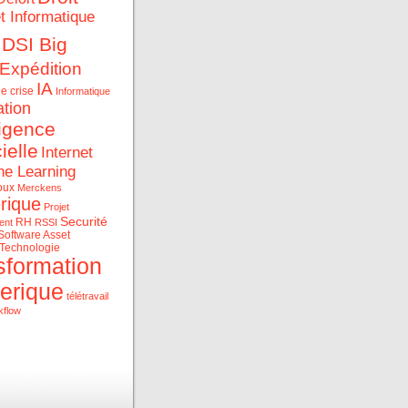
et Informatique
DSI Big
Expédition
IA
e crise
Informatique
ation
ligence
cielle
Internet
ne Learning
oux
Merckens
rique
Projet
Securité
RH
ent
RSSI
Software Asset
Technologie
sformation
erique
télétravail
kflow
ue et les data au service
rise