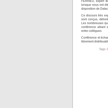
FERRIEU, expert te
lorsque nous ont été
disposition de Datac
Ce discours très ex
sont conçus, délivr
Les nombreuses ques
conférence alliant
entre collègues.
Conférence et échan
librement distribuabl
Tags: