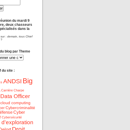
réunion du mardi 9
re, deux chasseurs
spécialisés dans la
 sur :
demain, tous Chief
?
 du blog par Theme
 du site :
Big
ANDSI
cs
a
Carrière
Charpe
 Data Officer
cloud computing
Cybercriminalité
ber
éfense
Cyber
é
Cybersécurité
 d'exploration
Droit
Delort