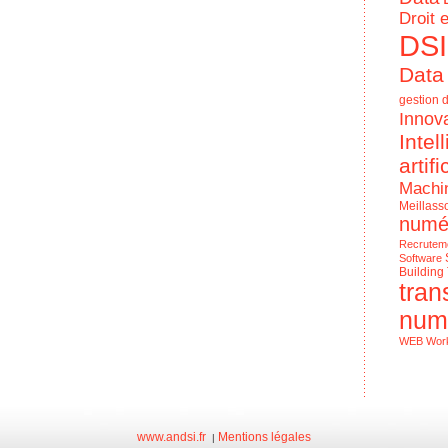
Droit 
DSI
Data
gestion d
Innov
Intel
artifi
Machi
Meillass
numé
Recrutem
Software
Building
tran
num
WEB
Wor
Le Numériq
de l'entrep
www.andsi.fr
Mentions légales
|