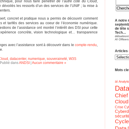
chnique, pour nous faire pénétrer
de l’autre côté du Cloud
,
 dévoilés les ressorts d’un des services de l’UNIF ; la mise à
enters.
pert, concret et pratique nous a permis de découvrir comment
A notre 
és et tarifés des services au coeur de l’économie numérique.
septemb
tions de l’assistance ont montré l’intérêt des DSI pour cette
de tête 
 expérience concrète, vision technologique et… transparence
Tech…
débattront
AI Officers
ges avec l’assistance sont à découvrir dans le
compte-rendu
,
e.
Articles
Articles
du
Cloud
,
datacenter
,
numerique
,
souveraineté
,
W3S
blog
Publié dans
ANDSI
|
Aucun commentaire »
par
Theme
Mots clef
ai
Analyti
Dat
Chief
Cloud
Crise
Cy
Cyberd
sécurit
Cycle
Data