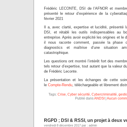
Frédéric LECONTE, DSI de l’AFNOR et membre 
présenté le retour d’expérience de la cyberatt
février 2021
Il a, avec clarté, expertise et lucidité, présenté 
DSI, et rétabli les outils indispensables au 
entreprise. Après avoir explicité les origines et le
il nous raconte comment, passée la phase d
diagnostics et maîtrise d’une situation am
catastrophique.
Les questions ont montré l’intérêt fort des membr
tels retour d’expertise, tout autant que la valeur
de Frédéric Leconte.
La présentation et les échanges de cette soi
le
Compte-Rendu
, téléchargeable et librement dist
Tags:
Crise
,
Cyber sécurité
,
Cybercriminalité
,
gesti
Publié dans
ANDSI
|
Aucun comme
RGPD ; DSI & RSSI, un projet à deux vo
vendredi 8 décembre 2017 par : admin