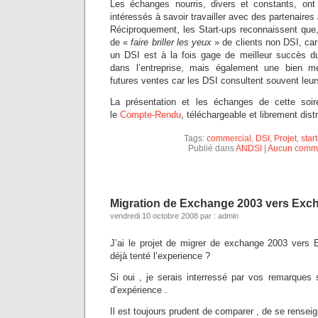
Les échanges nourris, divers et constants, on
intéressés à savoir travailler avec des partenaires
Réciproquement, les Start-ups reconnaissent que,
de «
faire briller les yeux
» de clients non DSI, ca
un DSI est à la fois gage de meilleur succès du
dans l’entreprise, mais également une bien me
futures ventes car les DSI consultent souvent leur
La présentation et les échanges de cette soi
le
Compte-Rendu
, téléchargeable et librement dist
Tags:
commercial
,
DSI
,
Projet
,
star
Publié dans
ANDSI
|
Aucun comme
Migration de Exchange 2003 vers Exc
vendredi 10 octobre 2008 par : admin
J’ai le projet de migrer de exchange 2003 vers
déjà tenté l’experience ?
Si oui , je serais interressé par vos remarques s
d’expérience .
Il est toujours prudent de comparer , de se rensei