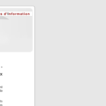
…
»
ex
né
de
ts
des