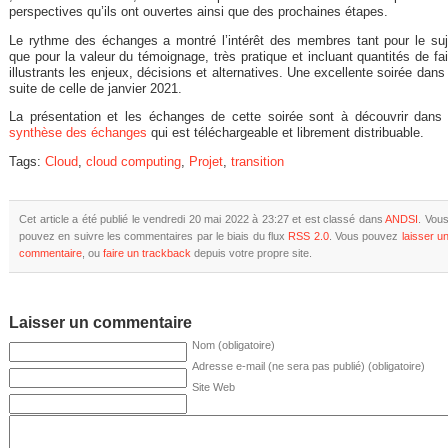
perspectives qu’ils ont ouvertes ainsi que des prochaines étapes.
Le rythme des échanges a montré l’intérêt des membres tant pour le suj
que pour la valeur du témoignage, très pratique et incluant quantités de fai
illustrants les enjeux, décisions et alternatives. Une excellente soirée dans 
suite de celle de janvier 2021.
La présentation et les échanges de cette soirée sont à découvrir dans 
synthèse des échanges
qui est téléchargeable et librement distribuable.
Tags:
Cloud
,
cloud computing
,
Projet
,
transition
Cet article a été publié le vendredi 20 mai 2022 à 23:27 et est classé dans
ANDSI
. Vou
pouvez en suivre les commentaires par le biais du flux
RSS 2.0
. Vous pouvez
laisser u
commentaire
, ou
faire un trackback
depuis votre propre site.
Laisser un commentaire
Nom (obligatoire)
Adresse e-mail (ne sera pas publié) (obligatoire)
Site Web