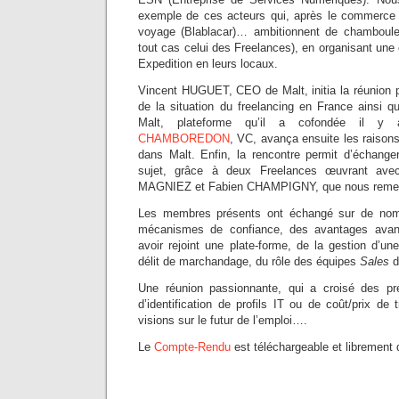
exemple de ces acteurs qui, après le commerce en
voyage (Blablacar)… ambitionnent de chambouler
tout cas celui des Freelances), en organisant une
Expedition en leurs locaux.
Vincent HUGUET, CEO de Malt, initia la réunion par
de la situation du freelancing en France ainsi q
Malt, plateforme qu’il a cofondée il 
CHAMBOREDON
, VC, avança ensuite les raisons 
dans Malt. Enfin, la rencontre permit d’échange
sujet, grâce à deux Freelances œuvrant avec
MAGNIEZ et Fabien CHAMPIGNY, que nous remercio
Les membres présents ont échangé sur de nomb
mécanismes de confiance, des avantages avan
avoir rejoint une plate-forme, de la gestion d’un
délit de marchandage, du rôle des équipes
Sales
d
Une réunion passionnante, qui a croisé des pré
d’identification de profils IT ou de coût/prix de 
visions sur le futur de l’emploi….
Le
Compte-Rendu
est téléchargeable et librement d