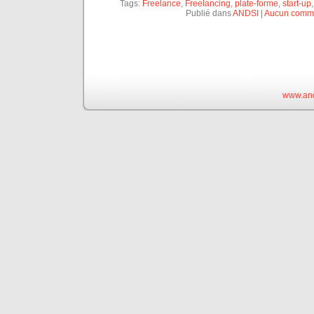
Tags:
Freelance
,
Freelancing
,
plate-forme
,
start-up
Publié dans
ANDSI
|
Aucun comme
www.and