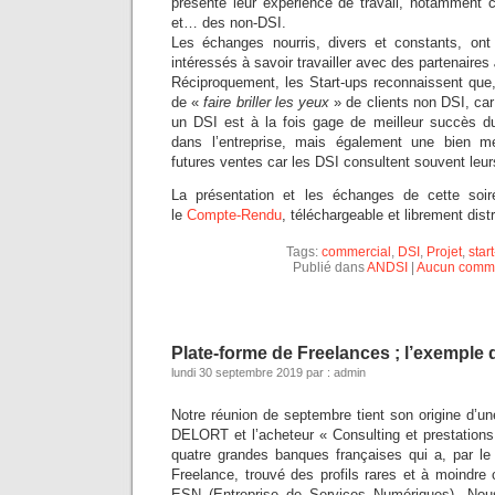
présenté leur expérience de travail, notamment
et… des non-DSI.
Les échanges nourris, divers et constants, on
intéressés à savoir travailler avec des partenaires
Réciproquement, les Start-ups reconnaissent que,
de «
faire briller les yeux
» de clients non DSI, ca
un DSI est à la fois gage de meilleur succès du
dans l’entreprise, mais également une bien me
futures ventes car les DSI consultent souvent leur
La présentation et les échanges de cette soi
le
Compte-Rendu
, téléchargeable et librement dist
Tags:
commercial
,
DSI
,
Projet
,
star
Publié dans
ANDSI
|
Aucun comme
Plate-forme de Freelances ; l’exemple d
lundi 30 septembre 2019 par : admin
Notre réunion de septembre tient son origine d’un
DELORT et l’acheteur « Consulting et prestations 
quatre grandes banques françaises qui a, par le 
Freelance, trouvé des profils rares et à moindre 
ESN (Entreprise de Services Numériques). No