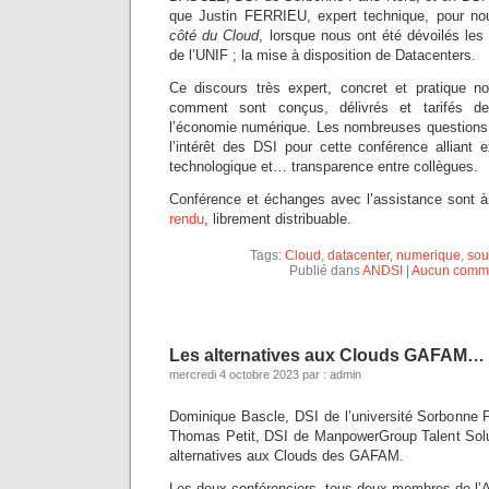
que Justin FERRIEU, expert technique, pour nou
côté du Cloud
, lorsque nous ont été dévoilés les
de l’UNIF ; la mise à disposition de Datacenters.
Ce discours très expert, concret et pratique n
comment sont conçus, délivrés et tarifés d
l’économie numérique. Les nombreuses questions 
l’intérêt des DSI pour cette conférence alliant 
technologique et… transparence entre collègues.
Conférence et échanges avec l’assistance sont à
rendu
, librement distribuable.
Tags:
Cloud
,
datacenter
,
numerique
,
sou
Publié dans
ANDSI
|
Aucun comme
Les alternatives aux Clouds GAFAM…
mercredi 4 octobre 2023 par : admin
Dominique Bascle, DSI de l’université Sorbonne P
Thomas Petit, DSI de ManpowerGroup Talent Solu
alternatives aux Clouds des GAFAM.
Les deux conférenciers, tous deux membres de l’As