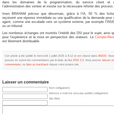
dans les domaines de la programmation, du service client et 
l’administration des ventes et insiste sur la nécessaire refonte des process.
Imen BRAHAM précise que désormais, grâce à l’IA, 50 % des ticke
reçoivent une réponse immédiate ou une qualification de la demande pour 
agent, comme une escalade vers un système externe, par exemple l’INS
ou un tribunal.
Les nombreux échanges ont montrés l’intérêt des DSI pour le sujet, ainsi q
pour l’expérience et la mise en perspective des orateurs. Le
Compte-Ren
est librement distribuable.
Cet article a été publié le mercredi 1 juillet 2026 à 8:12 et est classé dans
ANDSI
. Vou
pouvez en suivre les commentaires par le biais du flux
RSS 2.0
. Vous pouvez
laisser u
commentaire
, ou
faire un trackback
depuis votre propre site.
Laisser un commentaire
Nom (obligatoire)
Adresse e-mail (ne sera pas publié) (obligatoire)
Site Web