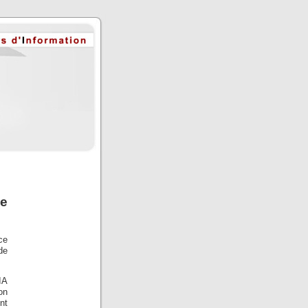
ce
ce
de
IA
on
nt