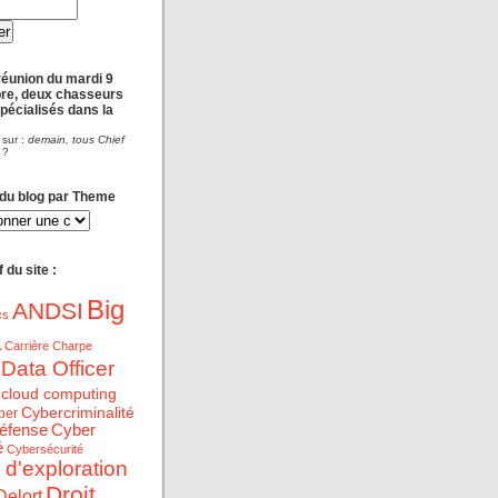
réunion du mardi 9
re, deux chasseurs
spécialisés dans la
 sur :
demain, tous Chief
?
 du blog par Theme
 du site :
Big
ANDSI
cs
a
Carrière
Charpe
 Data Officer
cloud computing
Cybercriminalité
ber
éfense
Cyber
é
Cybersécurité
 d'exploration
Droit
Delort