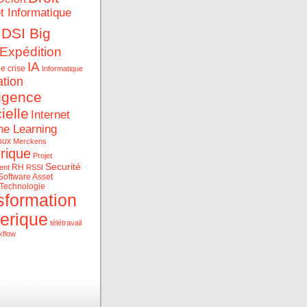
et Informatique
DSI Big
Expédition
IA
e crise
Informatique
ation
ligence
cielle
Internet
ne Learning
oux
Merckens
rique
Projet
Securité
RH
ent
RSSI
Software Asset
Technologie
sformation
erique
télétravail
kflow
ue et les data au service
rise