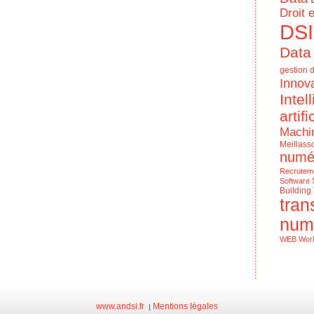
Droit 
DSI
Data
gestion d
Innov
Intel
artifi
Machi
Meillass
numé
Recrutem
Software
Building
tran
num
WEB
Wor
Le Numériq
de l'entrep
www.andsi.fr
Mentions légales
|