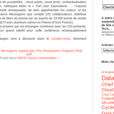
e de possibilités ; cloud public, cloud privé, contractualisation
r, métriques telles le «
Full User Equivalent
« …. l’exposé
larté remarquable, de bien appréhender les enjeux, et les
France Messagerie (qui compte 220 collaborateurs, distribue
A notre 
 de titres de presse par an auprès de 19 000 points de vente)
septemb
 (ETI avec plusieurs usines en France et hors France).
de tête 
ont éclairés par les échanges nombreux avec les DSI présents,
Tech…
 un grand intérêt pour cette conférence remarquablement
débattront
.
AI Officers
hanges sont à découvrir dans le
compte-rendu
, librement
Articles
Articles
 Messagerie
,
hyperscaler
,
PGI
,
Plastivaloire
,
Progiciel
,
RISE
,
du
blog
SAP
par
Publié dans
ANDSI
|
Aucun commentaire »
Theme
Mots clef
ai
Analyti
Dat
Chief
Cloud
Crise
Cy
Cyberd
sécurit
Cycle
Data