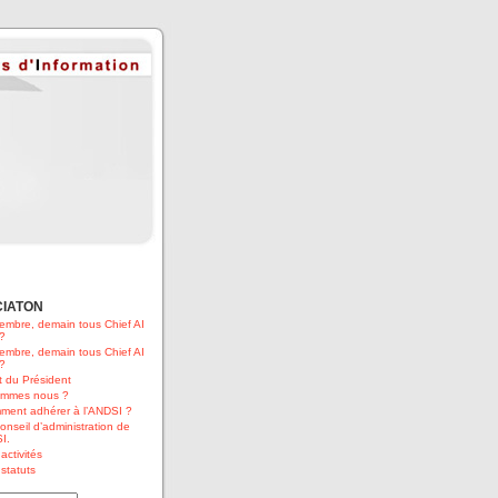
CIATON
embre, demain tous Chief AI
 ?
embre, demain tous Chief AI
 ?
 du Président
ommes nous ?
ment adhérer à l’ANDSI ?
onseil d’administration de
I.
activités
statuts