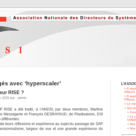
gés avec ‘hyperscaler’
L’ASSO
8 sept
sur RISE ?
Officers
8 sept
 2025 par : admin
Officers
Le mot
Qui s
 RISE a été traité, à l’ANDSI, par deux membres, Martine
Com
 Messagerie et François DESRAYAUD, de Plastivaloire, DSI
Le c
 différentes.
l’ANDS
rt de leurs réflexions et expérience au sujet du passage de SAP
Nos 
fessionnalisme, largeur de vue et une grande expérience du
Nos 