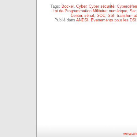
Tags:
Bockel
,
Cyber
,
Cyber sécurité
,
Cyberdéfe
Loi de Programmation Militaire
,
numérique
,
Secu
Center
,
sénat
,
SOC
,
SSI
,
transforma
Publié dans
ANDSI
,
Evenements pour les DSI
www.and