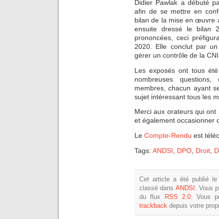
Didier Pawlak a débuté pa
afin de se mettre en con
bilan de la mise en œuvr
ensuite dressé le bilan 
prononcées, ceci préfigur
2020. Elle conclut par u
gérer un contrôle de la CNI
Les exposés ont tous été
nombreuses questions, 
membres, chacun ayant ses 
sujet intéressant tous les 
Merci aux orateurs qui ont 
et également occasionner c
Le
Compte-Rendu
est télé
Tags:
ANDSI
,
DPO
,
Droit
,
D
Cet article a été publié 
classé dans
ANDSI
. Vous p
du flux
RSS 2.0
. Vous 
trackback
depuis votre propr