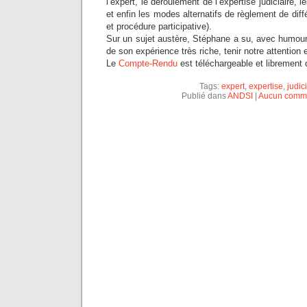
l’expert, le déroulement de l’expertise judiciaire, le
et enfin les modes alternatifs de règlement de diff
et procédure participative).
Sur un sujet austère, Stéphane a su, avec humou
de son expérience très riche, tenir notre attention
Le
Compte-Rendu
est téléchargeable et librement d
Tags:
expert
,
expertise
,
judic
Publié dans
ANDSI
|
Aucun comme