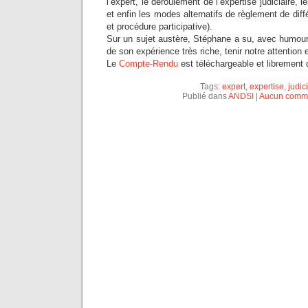
l’expert, le déroulement de l’expertise judiciaire, le
et enfin les modes alternatifs de règlement de diff
et procédure participative).
Sur un sujet austère, Stéphane a su, avec humou
de son expérience très riche, tenir notre attention
Le
Compte-Rendu
est téléchargeable et librement d
Tags:
expert
,
expertise
,
judic
Publié dans
ANDSI
|
Aucun comme