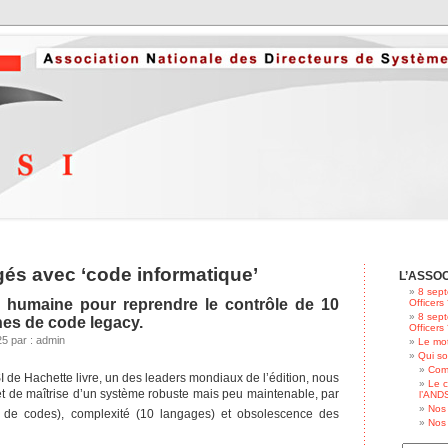
gés avec ‘code informatique’
L’ASSO
8 sept
e humaine pour reprendre le contrôle de 10
Officers
8 sept
gnes de code legacy.
Officers
5 par : admin
Le mot
Qui s
Com
I de Hachette livre, un des leaders mondiaux de l’édition, nous
Le c
et de maîtrise d’un système robuste mais peu maintenable, par
l’ANDS
Nos 
 de codes), complexité (10 langages) et obsolescence des
Nos 