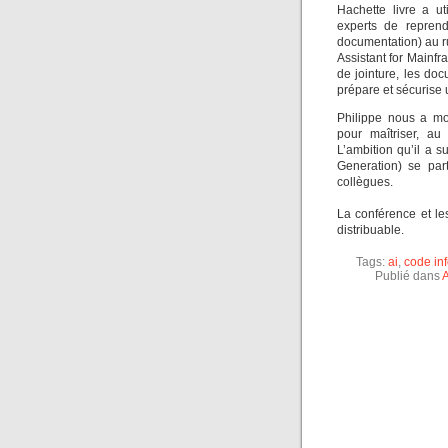
Hachette livre a u
experts de reprend
documentation) au r
Assistant for Mainf
de jointure, les do
prépare et sécurise 
Philippe nous a mo
pour maîtriser, au
L’ambition qu’il a 
Generation) se par
collègues.
La conférence et l
distribuable.
Tags:
ai
,
code in
Publié dans