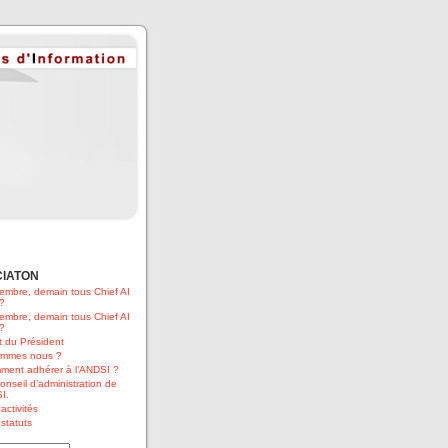
CIATON
embre, demain tous Chief AI
 ?
embre, demain tous Chief AI
 ?
 du Président
ommes nous ?
ment adhérer à l’ANDSI ?
onseil d’administration de
I.
activités
statuts