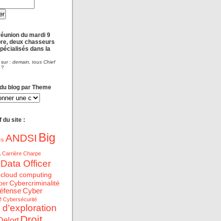
réunion du mardi 9
re, deux chasseurs
spécialisés dans la
 sur :
demain, tous Chief
?
 du blog par Theme
 du site :
Big
ANDSI
cs
a
Carrière
Charpe
 Data Officer
cloud computing
Cybercriminalité
ber
éfense
Cyber
é
Cybersécurité
 d'exploration
Droit
Delort