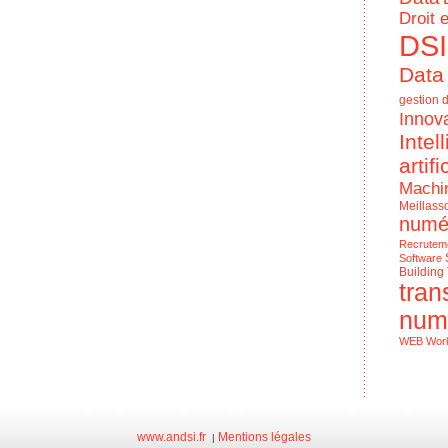
Droit 
DSI
Data
gestion d
Innov
Intel
artifi
Machi
Meillass
numé
Recrutem
Software
Building
tran
num
WEB
Wor
Le Numériq
de l'entrep
www.andsi.fr
Mentions légales
|