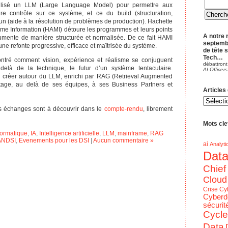
tilisé un LLM (Large Language Model) pour permettre aux
re contrôle sur ce système, et ce du build (structuration,
un (aide à la résolution de problèmes de production). Hachette
rame Information (HAMI) détoure les programmes et leurs points
A notre 
cumente de manière structurée et normalisée. De ce fait HAMI
septemb
une refonte progressive, efficace et maîtrisée du système.
de tête 
Tech…
ntré comment vision, expérience et réalisme se conjuguent
débattront
 delà de la technique, le futur d’un système tentaculaire.
AI Officers
su créer autour du LLM, enrichi par RAG (Retrieval Augmented
tage, au delà de ses équipes, à ses Business Partners et
Articles
Articles
du
blog
es échanges sont à découvrir dans le
compte-rendu
, librement
par
Theme
Mots clef
formatique
,
IA
,
Intelligence artificielle
,
LLM
,
mainframe
,
RAG
ANDSI
,
Evenements pour les DSI
|
Aucun commentaire »
ai
Analyti
Dat
Chief
Cloud
Crise
Cy
Cyberd
sécurit
Cycle
Data