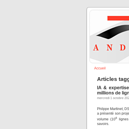
Accueil
Articles tag
IA & expertis
millions de li
mercredi 1 octobre 202
Philppe Martinet, DS
a présenté son proj
6
volume (10
lignes
savoirs.