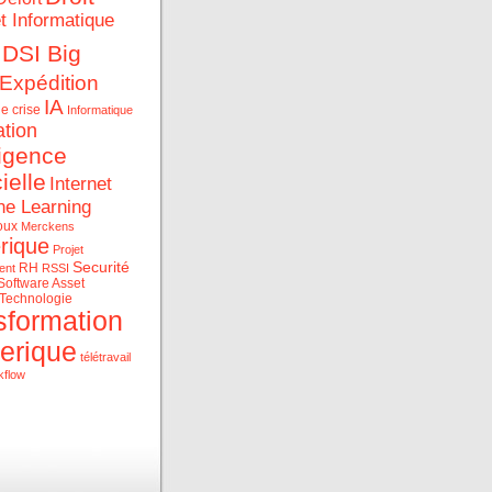
et Informatique
DSI Big
Expédition
IA
e crise
Informatique
ation
ligence
cielle
Internet
ne Learning
oux
Merckens
rique
Projet
Securité
RH
ent
RSSI
Software Asset
Technologie
sformation
erique
télétravail
kflow
ue et les data au service
rise