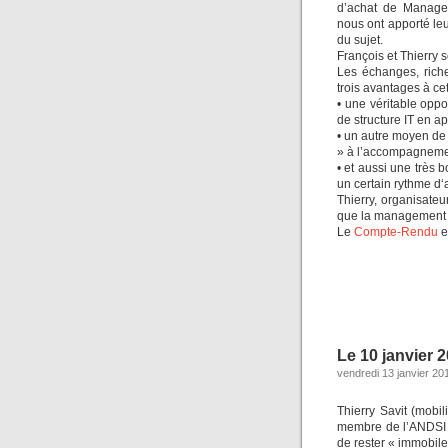
d’achat de Managem
nous ont apporté leu
du sujet.
François et Thierry 
Les échanges, rich
trois avantages à ce
• une véritable opp
de structure IT en ap
• un autre moyen de 
» à l’accompagnement
• et aussi une très 
un certain rythme d‘a
Thierry, organisateu
que la management de 
Le
Compte-Rendu
e
Le 10 janvier 2
vendredi 13 janvier 20
Thierry Savit (mobi
membre de l’ANDSI a 
de rester « immobile