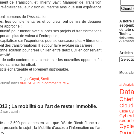
ent de Transition, et Thierry Savit, Manager de Transition
rs éclairages, leur vision du marché ainsi que leur expérience
sont membres de l’Association.
A notre 
es, très complémentaires et concrets, ont permis de dégager
septemb
tte approche :
de tête 
ortunité pour mener avec succès ses projets et transformations
Tech…
portant plus de valeur à l’entreprise ;
débattront
capitaliser sur l’expérience pour se consacrer plus « librement
AI Officers
 des transformations IT et pour faire évoluer sa carrière ;
bonne solution pour créer un lien entre deux CDI en conservant
Articles
ctivité.
Articles
r de cette conférence, a conclu sur les nouvelles opportunités
du
blog
transition lui offrait.
par
st téléchargeable et librement distribuable.
Theme
Mots clef
Tags:
Guyot
,
Savit
Publié dans
ANDSI
|
Aucun commentaire »
ai
Analyti
Dat
Chief
Cloud
012 ; La mobilité ou l’art de rester immobile.
Crise
Cy
12 par : admin
Cyberd
sécurit
lité de 2 500 personnes en tant que DSI de Ricoh France) et
Cycle
présenté le sujet ; la Mobilité d’accès à l’information ou l’art
Data
 ».