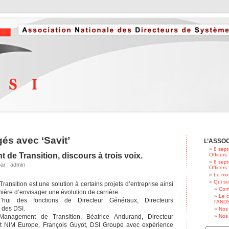
gés avec ‘Savit’
L’ASSO
8 sept
de Transition, discours à trois voix.
Officers
8 sept
par : admin
Officers
Le mot
Qui s
nsition est une solution à certains projets d’entreprise ainsi
Com
ière d’envisager une évolution de carrière.
Le c
d’hui des fonctions de Directeur Généraux, Directeurs
l’ANDS
 des DSI.
Nos 
Management de Transition, Béatrice Andurand, Directeur
Nos 
t NIM Europe, François Guyot, DSI Groupe avec expérience