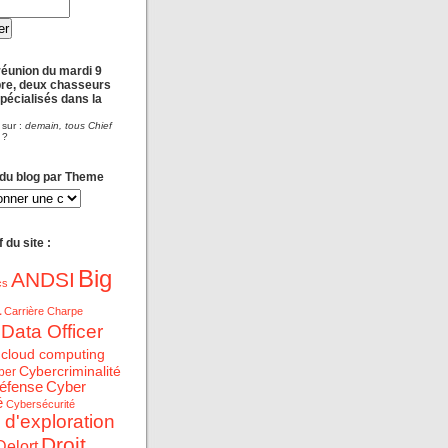
réunion du mardi 9
re, deux chasseurs
spécialisés dans la
 sur :
demain, tous Chief
?
 du blog par Theme
 du site :
Big
ANDSI
cs
a
Carrière
Charpe
 Data Officer
cloud computing
Cybercriminalité
ber
éfense
Cyber
é
Cybersécurité
 d'exploration
Droit
Delort