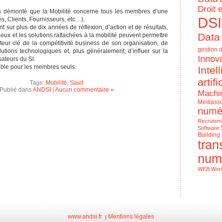
Droit 
 a démonté que la Mobilité concerne tous les membres d’une
DSI
és, Clients, Fournisseurs, etc…).
 sur plus de dix années de réflexion, d’action et de résultats,
Data
eux et les solutions rattachées à la mobilité peuvent permettre
teur clé de la compétitivité business de son organisation, de
gestion d
lutions technologiques et, plus généralement, d’influer sur la
Innov
isateurs du SI.
ible pour les membres seuls.
Intel
artifi
Tags:
Mobilité
,
Savit
Publié dans
ANDSI
|
Aucun commentaire »
Machi
Meillass
numé
Recrutem
Software
Building
tran
num
WEB
Wor
Le Numériq
de l'entrep
www.andsi.fr
Mentions légales
|