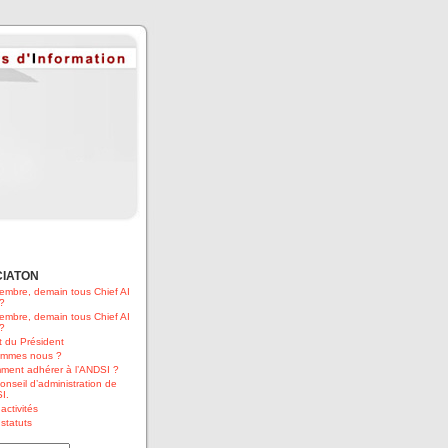
CIATON
embre, demain tous Chief AI
 ?
embre, demain tous Chief AI
 ?
 du Président
ommes nous ?
ment adhérer à l’ANDSI ?
onseil d’administration de
I.
activités
statuts