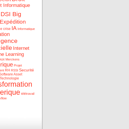
et Informatique
DSI Big
Expédition
IA
e crise
Informatique
ation
ligence
cielle
Internet
ne Learning
oux
Merckens
rique
Projet
Securité
RH
ent
RSSI
Software Asset
Technologie
sformation
erique
télétravail
kflow
ue et les data au service
rise