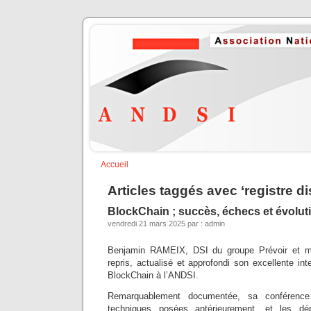
Accueil
Articles taggés avec ‘registre di
BlockChain ; succès, échecs et évolut
vendredi 21 mars 2025 par : admin
Benjamin RAMEIX, DSI du groupe Prévoir et me
repris, actualisé et approfondi son excellente int
BlockChain à l’ANDSI.
Remarquablement documentée, sa conférence
techniques posées antérieurement, et les d