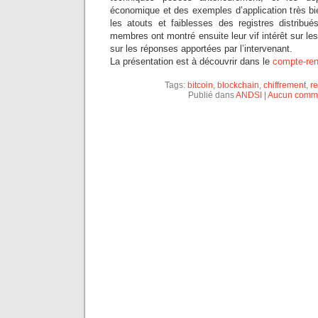
économique et des exemples d’application très bie
les atouts et faiblesses des registres distrib
membres ont montré ensuite leur vif intérêt sur le
sur les réponses apportées par l’intervenant.
La présentation est à découvrir dans le
compte-re
Tags:
bitcoin
,
blockchain
,
chiffrement
,
re
Publié dans
ANDSI
|
Aucun comme