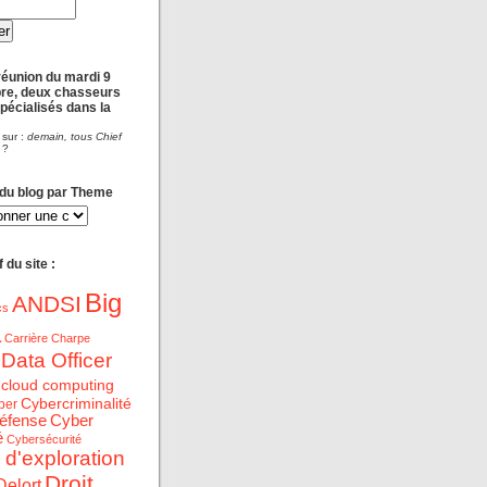
réunion du mardi 9
re, deux chasseurs
spécialisés dans la
 sur :
demain, tous Chief
?
 du blog par Theme
 du site :
Big
ANDSI
cs
a
Carrière
Charpe
 Data Officer
cloud computing
Cybercriminalité
ber
éfense
Cyber
é
Cybersécurité
 d'exploration
Droit
Delort