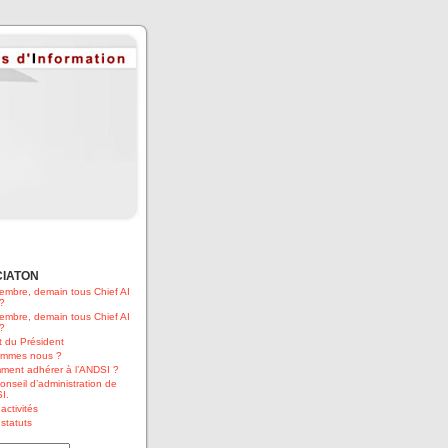
CIATON
embre, demain tous Chief AI
 ?
embre, demain tous Chief AI
 ?
 du Président
ommes nous ?
ment adhérer à l’ANDSI ?
onseil d’administration de
I.
activités
statuts