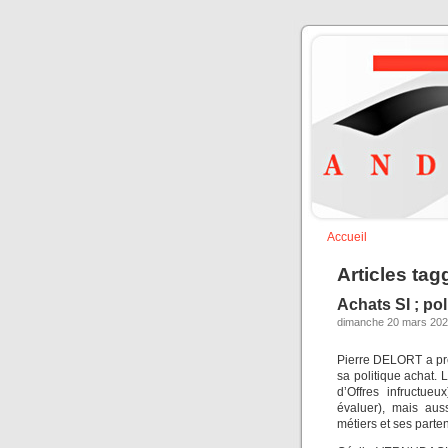
Accueil
Articles tag
Achats SI ; po
dimanche 20 mars 2022
Pierre DELORT a prés
sa politique achat. 
d’Offres infructue
évaluer), mais aus
métiers et ses parten