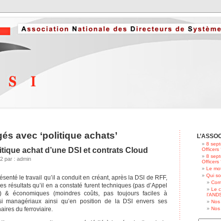
gés avec ‘politique achats’
L’ASSO
8 sept
litique achat d’une DSI et contrats Cloud
Officers
8 sept
 par : admin
Officers
Le mot
Qui s
enté le travail qu’il a conduit en créant, après la DSI de RFF,
Com
Les résultats qu’il en a constaté furent techniques (pas d’Appel
Le c
ux) & économiques (moindres coûts, pas toujours faciles à
l’ANDS
si managériaux ainsi qu’en position de la DSI envers ses
Nos 
aires du ferroviaire.
Nos 