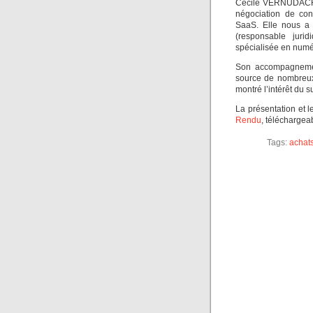
Cécile VERNUDACHI 
négociation de con
SaaS. Elle nous a f
(responsable juri
spécialisée en numér
Son accompagnement
source de nombreux
montré l’intérêt du su
La présentation et 
Rendu
, téléchargeab
Tags:
achat