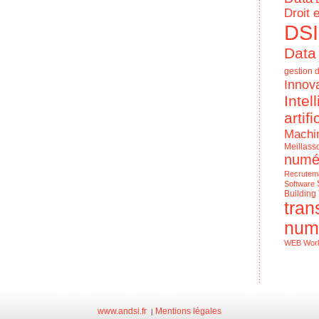
Droit 
DSI
Data
gestion d
Innov
Intel
artifi
Machi
Meillass
numé
Recrutem
Software
Building
tran
num
WEB
Wor
Le Numériq
de l'entrep
www.andsi.fr
Mentions légales
|