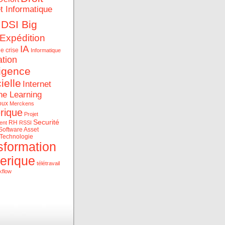
et Informatique
DSI Big
Expédition
IA
e crise
Informatique
ation
ligence
cielle
Internet
ne Learning
oux
Merckens
rique
Projet
Securité
RH
ent
RSSI
Software Asset
Technologie
sformation
erique
télétravail
kflow
ue et les data au service
rise