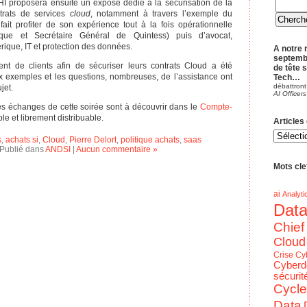
proposera ensuite un exposé dédié à la sécurisation de la
trats de services
cloud
, notamment à travers l’exemple du
ait profiter de son expérience tout à la fois opérationnelle
dique et Secrétaire Général de Quintess) puis d’avocat,
ique, IT et protection des données.
A notre 
septemb
 de clients afin de sécuriser leurs contrats Cloud a été
de tête 
 exemples et les questions, nombreuses, de l’assistance ont
Tech…
débattront
jet.
AI Officers
les échanges de cette soirée sont à découvrir dans le
Compte-
le et librement distribuable.
Articles
Articles
du
s
,
achats si
,
Cloud
,
Pierre Delort
,
politique achats
,
saas
blog
Publié dans
ANDSI
|
Aucun commentaire »
par
Theme
Mots clef
ai
Analyti
Dat
Chief
Cloud
Crise
Cy
Cyberd
sécurit
Cycle
Data