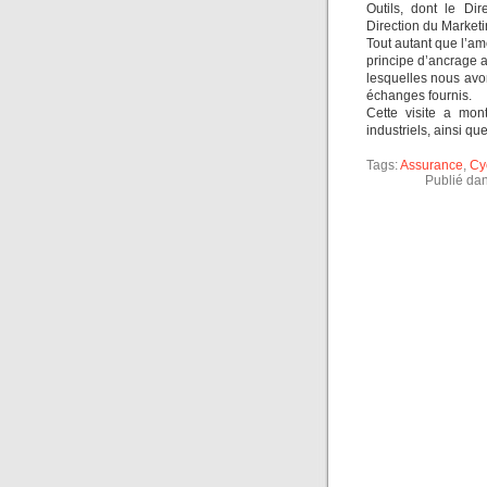
Outils, dont le Dir
Direction du Marketi
Tout autant que l’a
principe d’ancrage a
lesquelles nous avon
échanges fournis.
Cette visite a mon
industriels, ainsi qu
Tags:
Assurance
,
Cy
Publié da