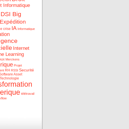
et Informatique
DSI Big
Expédition
IA
e crise
Informatique
ation
ligence
cielle
Internet
ne Learning
oux
Merckens
rique
Projet
Securité
RH
ent
RSSI
Software Asset
Technologie
sformation
erique
télétravail
kflow
ue et les data au service
rise