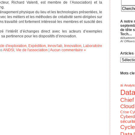
ecteur, Richard Valenti, est membre de l’Association) et la
ng.
ménagement physique du lieu et les technologies présentées, le
vec les métiers et les méthodes de créativité semi-dirigées sur
A notre 
s travaillé ont fortement intéressé les membres et suscité des
septemb
de tête 
tré l’intérêt d’échanges direct avec les acteurs d’exemples
Tech…
e sa pertinence pour les dispositifs d’innovation.
débattront
AI Officers
cle d'exploration
,
Expédition
,
Innov'lab
,
Innovation
,
Laboratoire
ns
ANDSI
,
Vie de l'association
|
Aucun commentaire »
Articles
Articles
du
blog
par
Theme
Mots clef
ai
Analyti
Dat
Chief
Cloud
Crise
Cy
Cyberd
sécurit
Cycle
Data