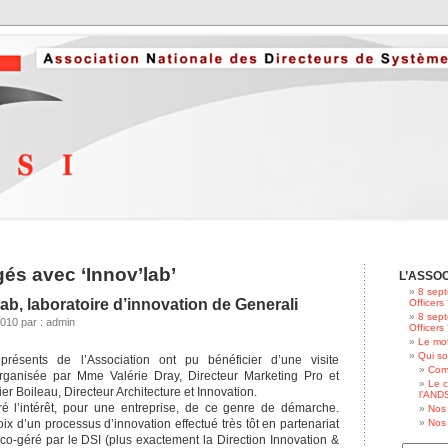
gés avec ‘Innov’lab’
L’ASSO
8 sept
lab, laboratoire d’innovation de Generali
Officers
8 sept
010 par : admin
Officers
Le mot
Qui s
ésents de l’Association ont pu bénéficier d’une visite
Com
 organisée par Mme Valérie Dray, Directeur Marketing Pro et
Le c
er Boileau, Directeur Architecture et Innovation.
l’ANDS
ré l’intérêt, pour une entreprise, de ce genre de démarche.
Nos 
hoix d’un processus d’innovation effectué très tôt en partenariat
Nos 
 co-géré par le DSI (plus exactement la Direction Innovation &