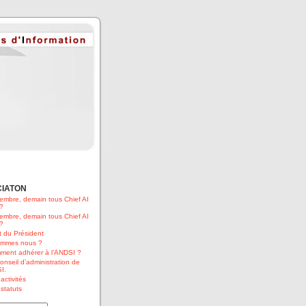
CIATON
embre, demain tous Chief AI
 ?
embre, demain tous Chief AI
 ?
 du Président
ommes nous ?
ment adhérer à l’ANDSI ?
onseil d’administration de
I.
activités
statuts