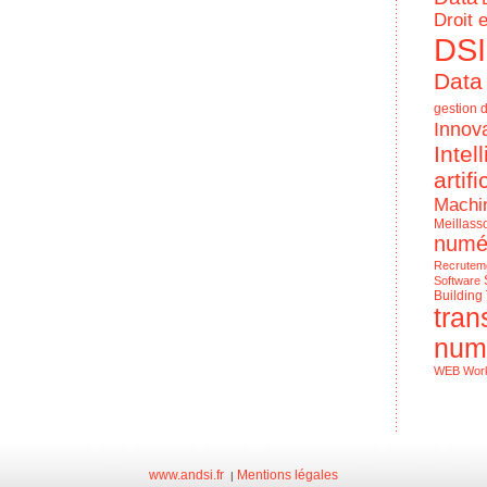
Droit 
DSI
Data
gestion d
Innov
Intel
artifi
Machi
Meillass
numé
Recrutem
Software
Building
tran
num
WEB
Wor
Le Numériq
de l'entrep
www.andsi.fr
Mentions légales
|