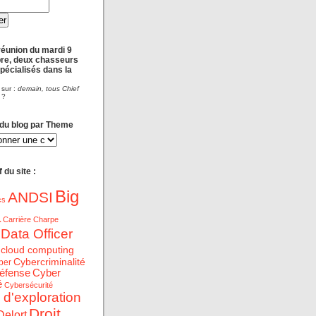
réunion du mardi 9
re, deux chasseurs
spécialisés dans la
 sur :
demain, tous Chief
?
 du blog par Theme
 du site :
Big
ANDSI
cs
a
Carrière
Charpe
 Data Officer
cloud computing
Cybercriminalité
ber
éfense
Cyber
é
Cybersécurité
 d'exploration
Droit
Delort