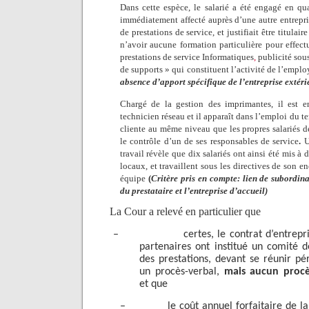
Dans cette espèce, le salarié a été engagé en qu
immédiatement affecté auprès d’une autre entrepri
de prestations de service, et justifiait être titulai
n’avoir aucune formation particulière pour effect
prestations de service
Informatiques
,
publicité sous
de supports » qui constituent l’activité de l’emplo
absence d’apport spécifique de l’entreprise extéri
Chargé de la gestion des imprimantes, il est e
technicien réseau et il apparaît dans l’emploi du t
cliente au même niveau que les propres salariés de
le contrôle d’un de ses responsables de service
.
Un
travail révèle que dix salariés ont ainsi été mis à 
locaux, et travaillent sous les directives de son 
équipe
(
Critère pris en compte: lien de subordinat
du prestataire et l’entreprise d’accueil)
La Cour a relevé en particulier que
–
certes, le contrat d’entrep
partenaires ont institué un comité de
des prestations, devant se réunir p
un procès-verbal,
mais aucun procès
et que
–
le coût annuel forfaitaire de la