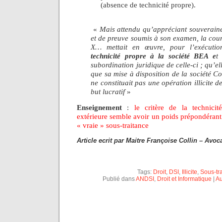
(absence de technicité propre).
«
Mais attendu qu’appréciant souveraine
et de preuve soumis à son examen, la cou
X… mettait en œuvre, pour l’exécuti
technicité propre à la société BEA e
t
subordination juridique de celle-ci ; qu’e
que sa mise à disposition de la société 
ne constituait pas une opération illicite 
but lucratif
»
Enseignement
:
le critère de la technicit
extérieure semble avoir un poids prépondérant 
« vraie » sous-traitance
Article ecrit par Maitre Françoise Collin – Avoca
Tags:
Droit
,
DSI
,
Illicite
,
Sous-tr
Publié dans
ANDSI
,
Droit et Informatique
|
Au