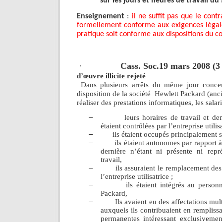
sur les jours et heures de travail du 
Enseignement
:
il ne suffit pas que le contr
formellement conforme aux exigences légale
pratique soit conforme aux dispositions du co
·
Cass. Soc.19 mars 2008 (3
d’œuvre illicite rejeté
Dans plusieurs arrêts du même jour concer
disposition de la société
Hewlett Packard (an
réaliser des prestations informatiques, les salar
–
leurs horaires de travail et 
étaient contrôlées par l’entreprise utilisa
–
ils étaient occupés principalement su
–
ils étaient autonomes par rapport à
dernière n’étant ni présente ni rep
travail,
–
ils assuraient le remplacement des
l’entreprise utilisatrice ;
–
ils étaient intégrés au person
Packard,
–
Ils avaient eu des affectations mul
auxquels ils contribuaient en remplissa
permanentes intéressant exclusivement 