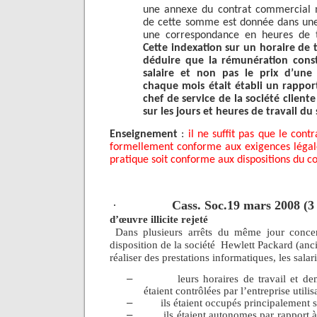
une annexe du contrat commercial ma
de cette somme est donnée dans une
une correspondance en heures de tr
Cette indexation sur un horaire de t
déduire que la rémunération cons
salaire et non pas le prix d’une 
chaque mois était établi un rapport
chef de service de la société clien
sur les jours et heures de travail du 
Enseignement
:
il ne suffit pas que le contr
formellement conforme aux exigences légale
pratique soit conforme aux dispositions du co
·
Cass. Soc.19 mars 2008 (3
d’œuvre illicite rejeté
Dans plusieurs arrêts du même jour concer
disposition de la société
Hewlett Packard (an
réaliser des prestations informatiques, les salar
–
leurs horaires de travail et 
étaient contrôlées par l’entreprise utilisa
–
ils étaient occupés principalement su
–
ils étaient autonomes par rapport à