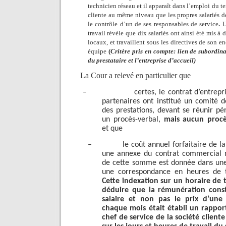
technicien réseau et il apparaît dans l’emploi du t
cliente au même niveau que les propres salariés de
le contrôle d’un de ses responsables de service
.
Un
travail révèle que dix salariés ont ainsi été mis à 
locaux, et travaillent sous les directives de son 
équipe
(
Critère pris en compte: lien de subordinat
du prestataire et l’entreprise d’accueil)
La Cour a relevé en particulier que
–
certes, le contrat d’entrep
partenaires ont institué un comité de
des prestations, devant se réunir p
un procès-verbal,
mais aucun procès
et que
–
le coût annuel forfaitaire de la
une annexe du contrat commercial ma
de cette somme est donnée dans une
une correspondance en heures de tr
Cette indexation sur un horaire de t
déduire que la rémunération cons
salaire et non pas le prix d’une 
chaque mois était établi un rapport
chef de service de la société clien