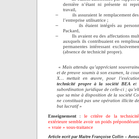
dernière n’étant ni présente ni rep
travail,
–
ils assuraient le remplacement des
l’entreprise utilisatrice ;
–
ils étaient intégrés au person
Packard,
–
Ils avaient eu des affectations mul
auxquels ils contribuaient en remplissa
permanentes intéressant exclusivement 
(absence de technicité propre).
«
Mais attendu qu’appréciant souveraine
et de preuve soumis à son examen, la cou
X… mettait en œuvre, pour l’exécuti
technicité propre à la société BEA e
t
subordination juridique de celle-ci ; qu’e
que sa mise à disposition de la société 
ne constituait pas une opération illicite 
but lucratif
»
Enseignement
:
le critère de la technicit
extérieure semble avoir un poids prépondérant 
« vraie » sous-traitance
Article ecrit par Maitre Françoise Collin – Avoca