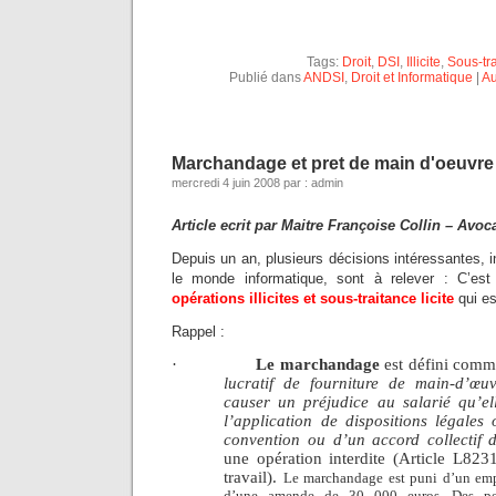
Tags:
Droit
,
DSI
,
Illicite
,
Sous-tr
Publié dans
ANDSI
,
Droit et Informatique
|
Au
Marchandage et pret de main d'oeuvre il
mercredi 4 juin 2008 par : admin
Article ecrit par Maitre Françoise Collin – Avoca
Depuis un an, plusieurs décisions intéressantes, 
le monde informatique, sont à relever : C’est 
opérations illicites et sous-traitance licite
qui es
Rappel :
·
Le marchandage
est défini com
lucratif de fourniture de main-d’œu
causer un préjudice au salarié qu’e
l’application de dispositions légales
convention ou d’un accord collectif d
une opération interdite
(Article L823
travail).
Le marchandage est puni d’un em
d’une amende de 30 000 euros. Des pei