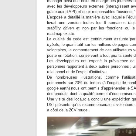
manager ainsi que celui en charge des journées d
avec les développeurs externes (interagissant av
grâce aux d’API) et deux responsables “business” 
L’exposé a détaillé la manière avec laquelle l’équ
livrait une version toutes les 6 semaines (aujou
stability driven
et non par les fonctions ou le
roadmap existe.
La qualité du code est continument assurée pa
trybots
, le quantitatif sur les millions de pages co
volontaires, le comportement de ces utilisateurs vo
poste en rotation, conservant à tout prix la santé 
Les développeurs ont exposé la prévalence de l
personnes rapportent à deux autres personnes ; u
relationnel et de l’esprit d’initiative.
De nombreuses illustrations, comme l’utilisa
personnels sur 20% du temps (à l’origine de nom
google earth) nous ont permis d’appréhender le S
des produits dont la qualité permet d’économiser 
Une visite des locaux a conclu une expédition qu
DSI présents qu’ils recommenceraient volontiers 
à côté de la 2CV rouge.