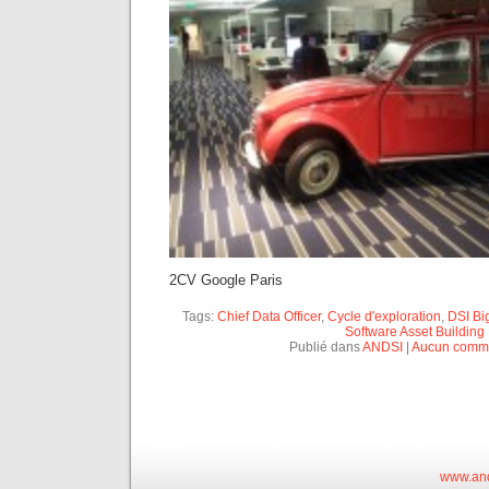
2CV Google Paris
Tags:
Chief Data Officer
,
Cycle d'exploration
,
DSI Bi
Software Asset Building
Publié dans
ANDSI
|
Aucun comme
www.and