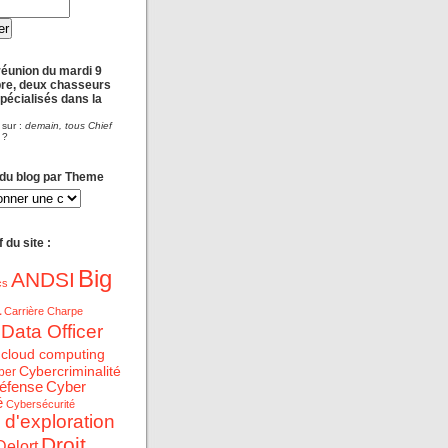
réunion du mardi 9
re, deux chasseurs
spécialisés dans la
 sur :
demain, tous Chief
?
 du blog par Theme
 du site :
Big
ANDSI
cs
a
Carrière
Charpe
 Data Officer
cloud computing
Cybercriminalité
ber
éfense
Cyber
é
Cybersécurité
 d'exploration
Droit
Delort