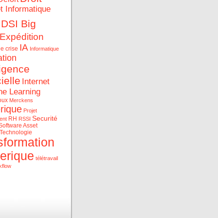
et Informatique
DSI Big
Expédition
IA
e crise
Informatique
ation
ligence
cielle
Internet
ne Learning
oux
Merckens
rique
Projet
Securité
RH
ent
RSSI
Software Asset
Technologie
sformation
erique
télétravail
kflow
ue et les data au service
rise