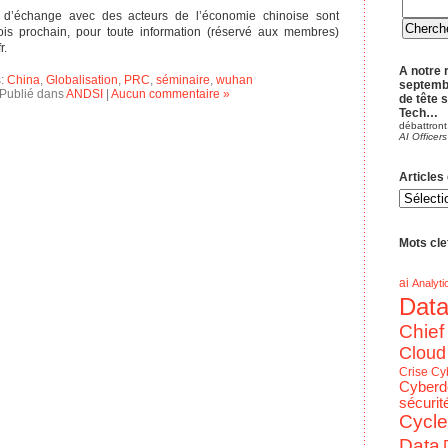
 d’échange avec des acteurs de l’économie chinoise sont
is prochain, pour toute information (réservé aux membres)
r.
A notre 
s:
China
,
Globalisation
,
PRC
,
séminaire
,
wuhan
septemb
Publié dans
ANDSI
|
Aucun commentaire »
de tête 
Tech…
débattront
AI Officers
Articles
Articles
du
blog
par
Theme
Mots clef
ai
Analyti
Dat
Chief
Cloud
Crise
Cy
Cyberd
sécurit
Cycle
Data