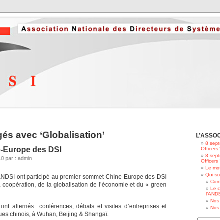
gés avec ‘Globalisation’
L’ASSO
8 sept
-Europe des DSI
Officers
8 sept
0 par : admin
Officers
Le mot
Qui s
NDSI ont participé au premier sommet Chine-Europe des DSI
Com
a coopération, de la globalisation de l’économie et du « green
Le c
l’ANDS
Nos 
ont alternés conférences, débats et visites d’entreprises et
Nos 
ues chinois, à Wuhan, Beijing & Shangaï.