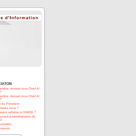
CIATON
embre, demain tous Chief AI
 ?
embre, demain tous Chief AI
 ?
 du Président
ommes nous ?
ment adhérer à l’ANDSI ?
onseil d’administration de
I.
activités
statuts