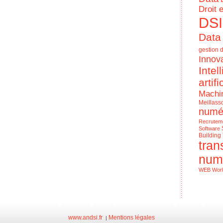
Droit 
DSI
Data
gestion d
Innov
Intel
artifi
Machi
Meillass
numé
Recrutem
Software
Building
tran
num
WEB
Wor
Le Numériq
de l'entrep
www.andsi.fr
Mentions légales
|