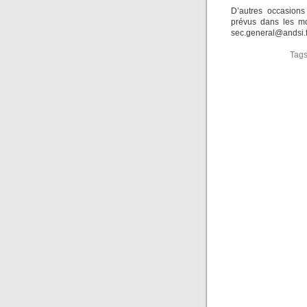
D’autres occasions
prévus dans les mo
sec.general@andsi.f
Tag