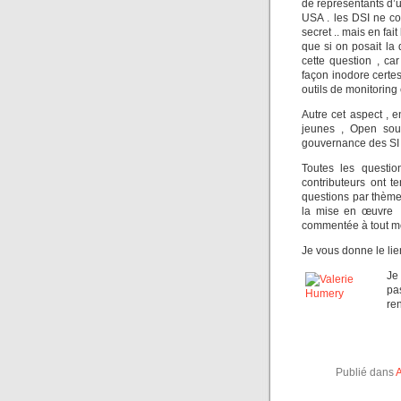
de représentants d’u
USA . les DSI ne c
secret .. mais en fai
que si on posait la
cette question , ca
façon inodore certe
outils de monitoring
Autre cet aspect , 
jeunes , Open sou
gouvernance des SI ,
Toutes les questio
contributeurs ont 
questions par thèm
la mise en œuvre .
commentée à tout m
Je vous donne le lie
Je
pa
re
Publié dans