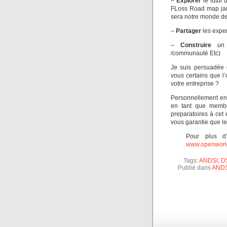
–
Explorer
le futur
FLoss Road map jam
sera notre monde des
–
Partager
les exper
–
Construire
un r
/communauté Etc)
Je suis persuadée q
vous certains que l
votre entreprise ?
Personnellement en 
en tant que membr
preparatoires à cet
vous garantie que le
Pour plus d’
www.openworl
Tags:
ANDSI
,
D
Publié dans
ANDS