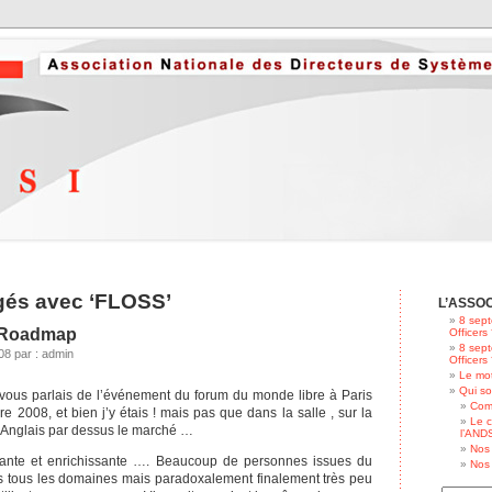
ggés avec ‘FLOSS’
L’ASSO
8 sept
 Roadmap
Officers
8 sept
8 par : admin
Officers
Le mot
Qui s
vous parlais de l’événement du forum du monde libre à Paris
Com
e 2008, et bien j’y étais ! mais pas que dans la salle , sur la
Le c
en Anglais par dessus le marché …
l’ANDS
Nos 
sante et enrichissante …. Beaucoup de personnes issues du
Nos 
s tous les domaines mais paradoxalement finalement très peu