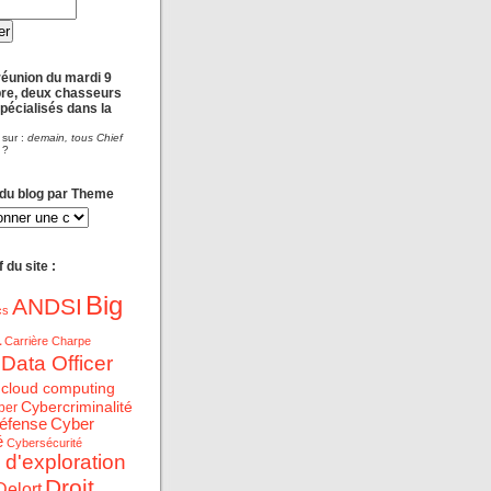
réunion du mardi 9
re, deux chasseurs
spécialisés dans la
 sur :
demain, tous Chief
?
 du blog par Theme
 du site :
Big
ANDSI
cs
a
Carrière
Charpe
 Data Officer
cloud computing
Cybercriminalité
ber
éfense
Cyber
é
Cybersécurité
 d'exploration
Droit
Delort