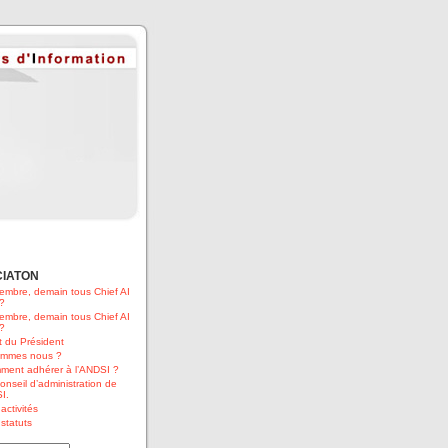
CIATON
embre, demain tous Chief AI
 ?
embre, demain tous Chief AI
 ?
 du Président
ommes nous ?
ment adhérer à l’ANDSI ?
onseil d’administration de
I.
activités
statuts