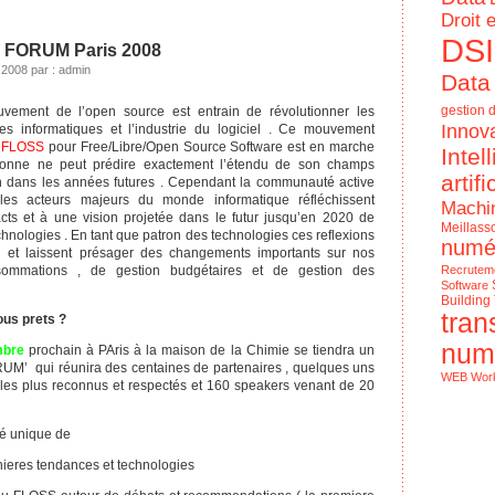
Droit 
DSI
FORUM Paris 2008
2008 par : admin
Data
gestion d
vement de l’open source est entrain de révolutionner les
Innov
ies informatiques et l’industrie du logiciel . Ce mouvement
é
FLOSS
pour Free/Libre/Open Source Software est en marche
Intel
sonne ne peut prédire exactement l’étendu de son champs
artifi
n dans les années futures . Cependant la communauté active
es acteurs majeurs du monde informatique réfléchissent
Machi
ts et à une vision projetée dans le futur jusqu’en 2020 de
Meillass
hnologies . En tant que patron des technologies ces reflexions
numé
s et laissent présager des changements importants sur nos
ommations , de gestion budgétaires et de gestion des
Recrutem
Software
Building
tran
ous prets ?
num
mbre
prochain à PAris à la maison de la Chimie se tiendra un
 qui réunira des centaines de partenaires , quelques uns
WEB
Wor
les plus reconnus et respectés et 160 speakers venant de 20
Le Numériq
de l'entrep
té unique de
nieres tendances et technologies