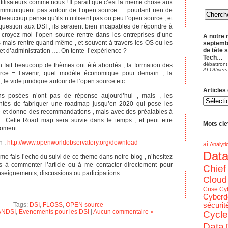
tilisateurs comme nous ! Il parait que c’est la même chose aux
ommuniquent pas autour de l’open source … pourtant rien de
t beaucoup pense qu’ils n’utilisent pas ou peu l’open source , et
 question aux DSI , ils seraient bien incapables de répondre à
r croyez moi l’open source rentre dans les entreprises d’une
A notre 
s mais rentre quand même , et souvent à travers les OS ou les
septemb
de tête 
 et d’administration …. On tente l’expérience ?
Tech…
débattront
en fait beaucoup de thèmes ont été abordés , la formation des
AI Officers
rce = l’avenir, quel modèle économique pour demain , la
 le vide juridique autour de l’open source etc …
Articles
ns posées n’ont pas de réponse aujourd’hui , mais , les
Articles
du
tentés de fabriquer une roadmap jusqu’en 2020 qui pose les
blog
e et donne des recommandations , mais avec des préalables à
par
Theme
 Cette Road map sera suivie dans le temps , et peut etre
Mots clef
oment .
n .
http://www.openworldobservatory.org/download
ai
Analyti
Dat
 me fais l’echo du suivi de ce theme dans notre blog , n’hesitez
s à commenter l’article ou à me contacter directement pour
Chief
nseignements, discussions ou participations …
Cloud
Crise
Cy
Cyberd
Tags:
DSI
,
FLOSS
,
OPEN source
sécurit
ANDSI
,
Evenements pour les DSI
|
Aucun commentaire »
Cycle
Data