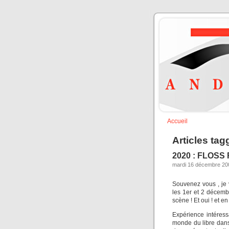
Accueil
Articles ta
2020 : FLOSS
mardi 16 décembre 200
Souvenez vous , je 
les 1er et 2 décembr
scène ! Et oui ! et 
Expérience intéres
monde du libre dan