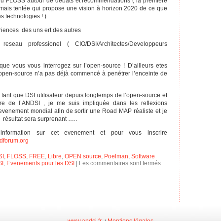
 du FLOSS autour de débats et recommendations ( la premiere
ais tentée qui propose une vision à horizon 2020 de ce que
 technologies ! )
iences des uns ert des autres
eseau professionel ( CIO/DSI/Architectes/Developpeurs
ue vous vous interrogez sur l’open-source ! D’ailleurs etes
’open-source n’a pas déjà commencé à penétrer l’enceinte de
tant que DSI utilisateur depuis longtemps de l’open-source et
e de l’ANDSI , je me suis impliquée dans les reflexions
 evenement mondial afin de sortir une Road MAP réaliste et je
 résultat sera surprenant …..
information sur cet evenement et pour vous inscrire
dforum.org
SI
,
FLOSS
,
FREE
,
Libre
,
OPEN source
,
Poelman
,
Software
I
,
Evenements pour les DSI
|
Les commentaires sont fermés