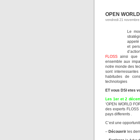
OPEN WORLD 
vendredi 21 novembre 
Le mou
stratég
appel
et per
d’actio
FLOSS
ainsi que l
ensemble aux impac
notre monde des tec
sont interressante
habitudes de cons
technologies
ET vous DSI etes v
Les 1er et 2 déce
‘OPEN WORLD FORUM’
des experts FLOSS 
pays differents .
C’est une opportuni
–
Découvrir
les der