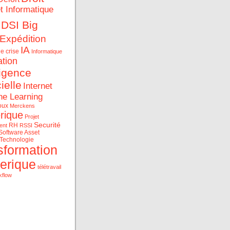
et Informatique
DSI Big
Expédition
IA
e crise
Informatique
ation
ligence
cielle
Internet
ne Learning
oux
Merckens
rique
Projet
Securité
RH
ent
RSSI
Software Asset
Technologie
sformation
erique
télétravail
kflow
ue et les data au service
rise