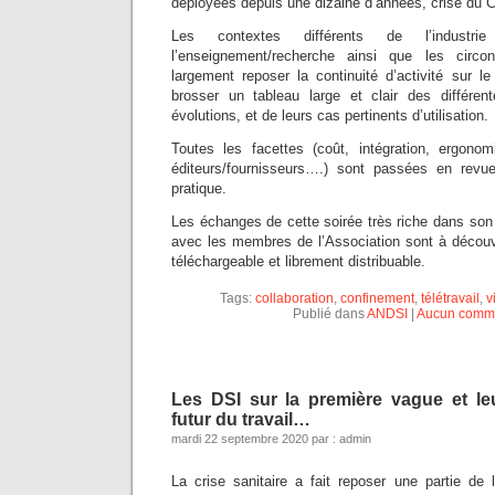
déployées depuis une dizaine d’années, crise du 
Les contextes différents de l’industrie
l’enseignement/recherche ainsi que les circo
largement reposer la continuité d’activité sur l
brosser un tableau large et clair des différen
évolutions, et de leurs cas pertinents d’utilisation.
Toutes les facettes (coût, intégration, ergonomi
éditeurs/fournisseurs….) sont passées en revu
pratique.
Les échanges de cette soirée très riche dans son
avec les membres de l’Association sont à découv
téléchargeable et librement distribuable.
Tags:
collaboration
,
confinement
,
télétravail
,
v
Publié dans
ANDSI
|
Aucun comme
Les DSI sur la première vague et leu
futur du travail…
mardi 22 septembre 2020 par : admin
La crise sanitaire a fait reposer une partie de l