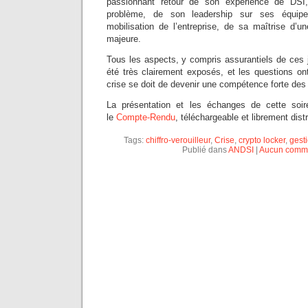
passionnant retour de son expérience de DSI,
problème, de son leadership sur ses équipe
mobilisation de l’entreprise, de sa maîtrise d’un
majeure.
Tous les aspects, y compris assurantiels de ces 
été très clairement exposés, et les questions on
crise se doit de devenir une compétence forte des
La présentation et les échanges de cette soi
le
Compte-Rendu
, téléchargeable et librement dist
Tags:
chiffro-verouilleur
,
Crise
,
crypto locker
,
gesti
Publié dans
ANDSI
|
Aucun comme