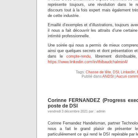
représente toujours, une révolution dans le 
discours tout à la fois expert mais également trè
de cette industrie.
Emaillé d’exemples et d’illustrations, toujours av
il nous a fait découvrir les attraits d’une certaine
intimité professionnelle.
Une soirée qui nous a permis de mieux comprend
ainsi que quelques secrets et dont présentation e
dans le
compte-rendu
, librement distribuable
https://www.linkedin.com/in/thibaudchalmin4/
Tags:
Chasse de tête
,
DSI
,
LinkedIn
,
Publié dans
ANDSI
|
Aucun comme
Corinne FERNANDEZ (Progress execu
poste de DSI
vendredi 3 décembre 2021 par : admin
Corinne Fernandez Handelsman, partner Technolo
nous a fait le grand plaisir de présenter 
particulièrement ce qui rend le DSI repérable par le