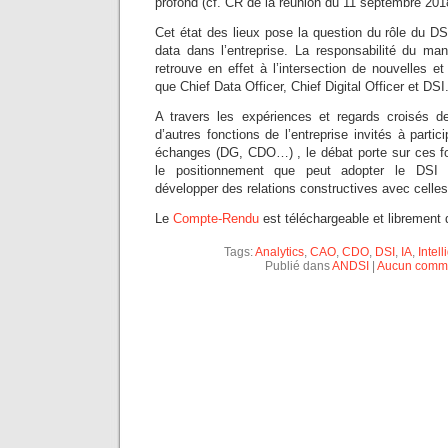
profond (cf. CR de la réunion du 11 septembre 20
Cet état des lieux pose la question du rôle du DSI
data dans l’entreprise. La responsabilité du m
retrouve en effet à l’intersection de nouvelles et
que Chief Data Officer, Chief Digital Officer et DSI
A travers les expériences et regards croisés d
d’autres fonctions de l’entreprise invités à parti
échanges (DG, CDO…) , le débat porte sur ces f
le positionnement que peut adopter le DSI vi
développer des relations constructives avec celles
Le
Compte-Rendu
est téléchargeable et librement d
Tags:
Analytics
,
CAO
,
CDO
,
DSI
,
IA
,
Intell
Publié dans
ANDSI
|
Aucun comme