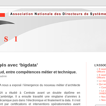
gés avec ‘bigdata’
L’ASSO
8 sept
ud, entre compétences métier et technique.
Officers
8 sept
 admin
Officers
Le mot
Qui s
nous a exposé l’émergence du nouveau métier d’architecte
Com
Le c
SA a étudié à Centrale avant un double diplôme en
l’ANDS
mbridge. Il a ensuite travaillé une vingtaine d’années à
Nos 
anique puis dans l’électronique et finalement la data. Il s’est
Nos 
nt par certifications et interventions opérationnelles avant