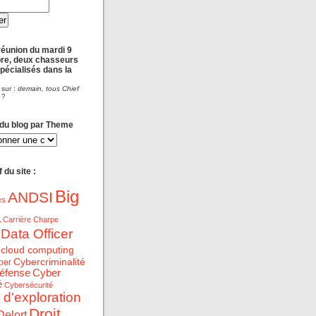
réunion du mardi 9
re, deux chasseurs
spécialisés dans la
 sur :
demain, tous Chief
?
 du blog par Theme
 du site :
Big
ANDSI
cs
a
Carrière
Charpe
 Data Officer
cloud computing
Cybercriminalité
ber
éfense
Cyber
é
Cybersécurité
 d'exploration
Droit
Delort