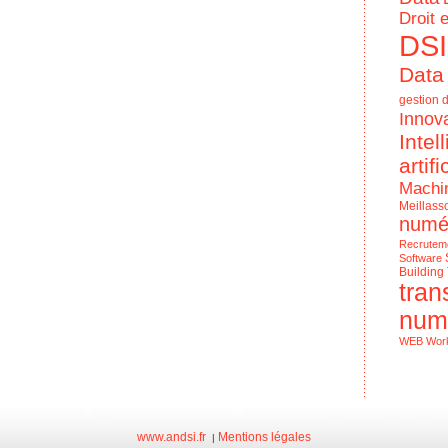
Droit 
DSI
Data
gestion d
Innov
Intel
artifi
Machi
Meillass
numé
Recrutem
Software
Building
tran
num
WEB
Wor
Le Numériq
de l'entrep
www.andsi.fr
Mentions légales
|