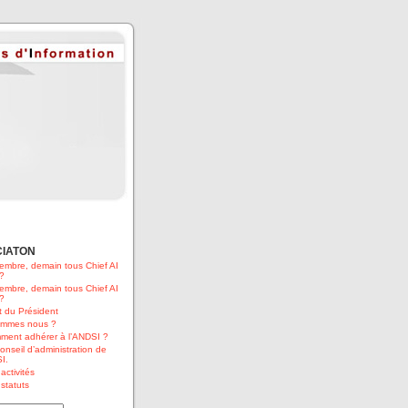
CIATON
embre, demain tous Chief AI
 ?
embre, demain tous Chief AI
 ?
 du Président
ommes nous ?
ment adhérer à l’ANDSI ?
onseil d’administration de
I.
activités
statuts