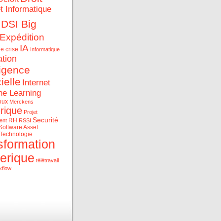
et Informatique
DSI Big
Expédition
IA
e crise
Informatique
ation
ligence
cielle
Internet
ne Learning
oux
Merckens
rique
Projet
Securité
RH
ent
RSSI
Software Asset
Technologie
sformation
erique
télétravail
kflow
ue et les data au service
rise