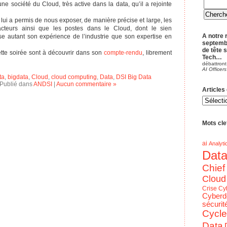
une société du Cloud, très active dans la data, qu’il a rejointe
lui a permis de nous exposer, de manière précise et large, les
 acteurs ainsi que les postes dans le Cloud, dont le sien
A notre 
lise autant son expérience de l’industrie que son expertise en
septemb
de tête 
tte soirée sont à découvrir dans son
compte-rendu
, librement
Tech…
débattront
AI Officers
ta
,
bigdata
,
Cloud
,
cloud computing
,
Data
,
DSI Big Data
Publié dans
ANDSI
|
Aucun commentaire »
Articles
Articles
du
blog
par
Theme
Mots clef
ai
Analyti
Dat
Chief
Cloud
Crise
Cy
Cyberd
sécurit
Cycle
Data