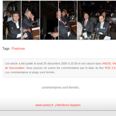
Tags:
Poelman
Cet article a été publié le lundi 28 décembre 2009 à 15:56 et est classé dans
ANDSI
,
Vi
de l'association
. Vous pouvez en suivre les commentaires par le biais du flux
RSS 2.0
Les commentaires et pings sont fermés.
commentaires sont fermés.
www.andsi.fr
Mentions légales
|