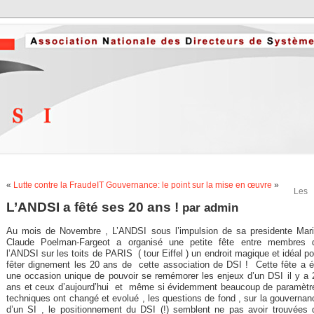
«
Lutte contre la Fraude
IT Gouvernance: le point sur la mise en œuvre
»
Les
L’ANDSI a fêté ses 20 ans !
par
admin
Au mois de Novembre , L’ANDSI sous l’impulsion de sa presidente Mari
Claude Poelman-Fargeot a organisé une petite fête entre membres 
l’ANDSI sur les toits de PARIS ( tour Eiffel ) un endroit magique et idéal po
fêter dignement les 20 ans de cette association de DSI ! Cette fête a é
une occasion unique de pouvoir se remémorer les enjeux d’un DSI il y a 
ans et ceux d’aujourd’hui et même si évidemment beaucoup de paramètr
techniques ont changé et evolué , les questions de fond , sur la gouvernan
d’un SI , le positionnement du DSI (!) semblent ne pas avoir trouvées 