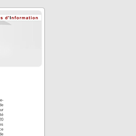
e-
de
ur
té
20
es
ce
de