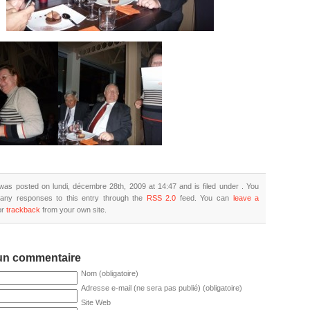
was posted on lundi, décembre 28th, 2009 at 14:47 and is filed under . You
 any responses to this entry through the
RSS 2.0
feed. You can
leave a
or
trackback
from your own site.
 un commentaire
Nom (obligatoire)
Adresse e-mail (ne sera pas publié) (obligatoire)
Site Web