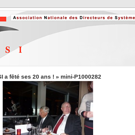
 a fêté ses 20 ans !
» mini-P1000282