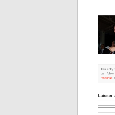
This entry 
can follow
response
, 
Laisser