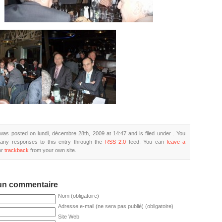
was posted on lundi, décembre 28th, 2009 at 14:47 and is filed under . You
 any responses to this entry through the
RSS 2.0
feed. You can
leave a
or
trackback
from your own site.
 un commentaire
Nom (obligatoire)
Adresse e-mail (ne sera pas publié) (obligatoire)
Site Web