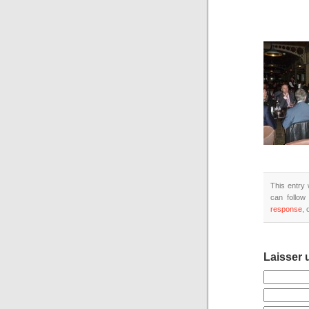
This entry 
can follow
response
, 
Laisser