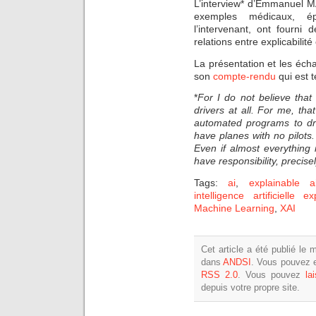
L’interview* d’Emmanuel 
exemples médicaux, é
l’intervenant, ont fourn
relations entre explicabilité
La présentation et les éch
son
compte-rendu
qui est t
*
For I do not believe that
drivers at all. For me, tha
automated programs to dri
have planes with no pilots. 
Even if almost everything
have responsibility, precisel
Tags:
ai
,
explainable a
intelligence artificielle ex
Machine Learning
,
XAI
Cet article a été publié le 
dans
ANDSI
. Vous pouvez e
RSS 2.0
. Vous pouvez
la
depuis votre propre site.