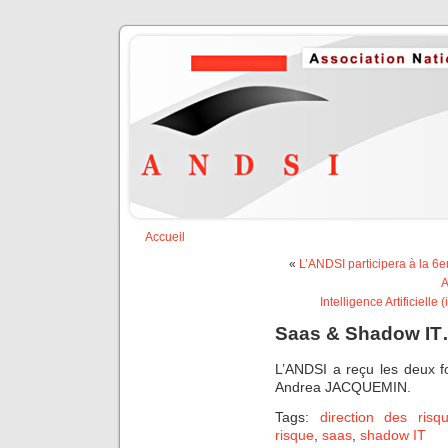
Accueil
«
L’ANDSI participera à la 6
A
Intelligence Artificiell
Saas & Shadow I
L’ANDSI a reçu les deux
Andrea JACQUEMIN.
Tags:
direction des risq
risque
,
saas
,
shadow IT