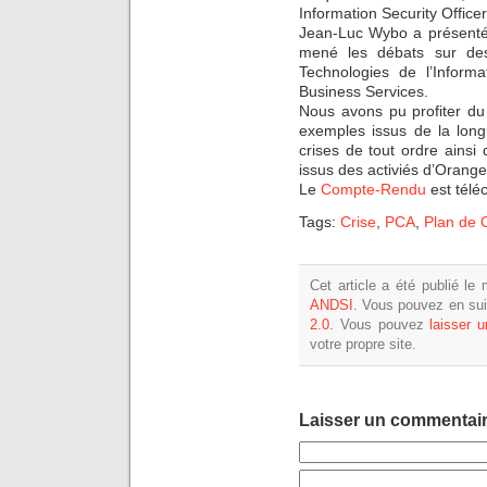
Information Security Offic
Jean-Luc Wybo a présenté l
mené les débats sur des 
Technologies de l’Inform
Business Services.
Nous avons pu profiter d
exemples issus de la lon
crises de tout ordre ainsi
issus des activiés d’Orang
Le
Compte-Rendu
est télé
Tags:
Crise
,
PCA
,
Plan de C
Cet article a été publié le
ANDSI
. Vous pouvez en sui
2.0
. Vous pouvez
laisser 
votre propre site.
Laisser un commentai