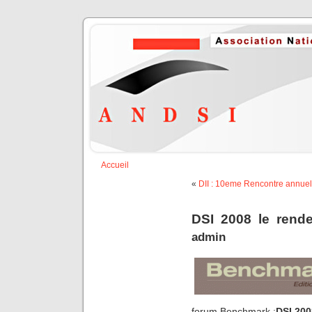
Accueil
«
DII : 10eme Rencontre annuel
DSI 2008 le rend
admin
forum Benchmark :
DSI 200